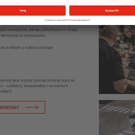
 które są stworzone do prawdziwego życia
ogą Państwo zobaczyć zastosowania,
 indywidualnej porady naszego personelu. Nasi
 wiedzą, praktycznymi zaleceniami i otwartymi
akie rozwiązanie, jakiego potrzebujesz w swojej
 całe koncepcje wyposażenia.
jsce, w którym z wyboru powstaje
ezerwuj teraz wizytę i poznaj ochronę pracy na
o – osobiście, bezpośrednio i na równych
unkach.
KONTAKT