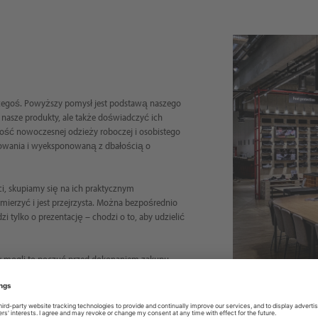
zegoś. Powyższy pomysł jest podstawą naszego
nasze produkty, ale także doświadczyć ich
ość nowoczesnej odzieży roboczej i osobistego
owania i wyeksponowaną z dbałością o
ci, skupiamy się na ich praktycznym
mierzyć i jest przejrzysta. Można bezpośrednio
i tylko o prezentację – chodzi o to, aby udzielić
aby mogli to poczuć przed dokonaniem zakupu.
mu w kurtce, może mieć pewność, że dokonał
. I właśnie do tego służy nasz salon wystawowy.
rzymałych butów ochronnych czy