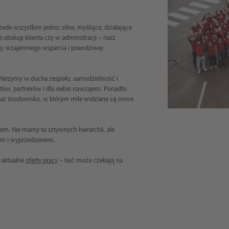
de wszystkim jedno: silne, myślące, działające
 obsługi klienta czy w administracji – nasz
cy, wzajemnego wsparcia i prawdziwej
Wierzymy w ducha zespołu, samodzielność i
ntów, partnerów i dla siebie nawzajem. Ponadto
oraz środowisko, w którym mile widziane są nowe
ajem. Nie mamy tu sztywnych hierarchii, ale
cem i wyprzedzeniem.
 aktualne
oferty pracy
– być może czekają na