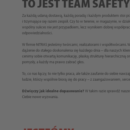
TO JEST TEAM SAFETY
Za każdą udaną dostawą, każdą poradą i każdym produktem stoi prze
i trzymające się razem zespół. Czy to w terenie, w magazynie, w dziale
wspólny sukces nie jest przypadkiem, lecz wynikiem dobrej współpra
odpowiedzialności.
W firmie NITRAS jesteśmy twórcami, realizatorami i współtwórcami. 
dążenie do stałego doskonalenia się każdego dnia – dla naszych klie
cenimy sobie otwartą komunikację, płaską strukturę hierarchiczną 
pomysły, a każdy ma prawo zabrać głos.
To, co nas łączy, to nie tylko praca, ale także zaufanie do siebie nawz
ludzie, którzy wspólnie biorą się do pracy – z zaangażowaniem, ser
Dźwięczy jak idealne dopasowanie?
W takim razie sprawdź nasze
Ciebie nowe wyzwania.