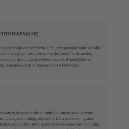
STOSOWANIA SIĘ
e się szerokim asortymentem. Oferujemy produkty, które nie tylko
także atrakcyjnym stosunkiem ceny do jakości i maksymalną
ny dostaw i gwarancja sprawności wszystkich produktów są
naszego zaangażowania na rzecz jakości i efektywności.
osowanym do potrzeb klienta i indywidualnym rozwiązaniom
e to, czego potrzebują, aby spełnić ich wysokie wymagania.
rtnerski rozwój, który uwzględnia zarówno aspekty ekonomiczne,