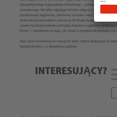
specjalistycznego wyposażenia ochronnego – pokażemy Ci produkty,
zawodowego. Nie tylko oglądają Państwo zdjęcia i opakowania – m
przetestować ergonomię, porównać rozmiary i skorzystać z fachowej,
doświadczeni konsultanci zawsze są do Twojej dyspozycji: z fachową
uszami na Twoje konkretne potrzeby. Wspólnie znajdziemy dokładnie t
firmie — niezależnie od tego, czy chodzi o pojedyncze produkty, czy
Nasz salon wystawowy to więcej niż tylko miejsce ekspozycji. To mie
bezpieczeństwo, a z doradztwa zaufanie.
INTERESUJĄCY?
Zar
now
war