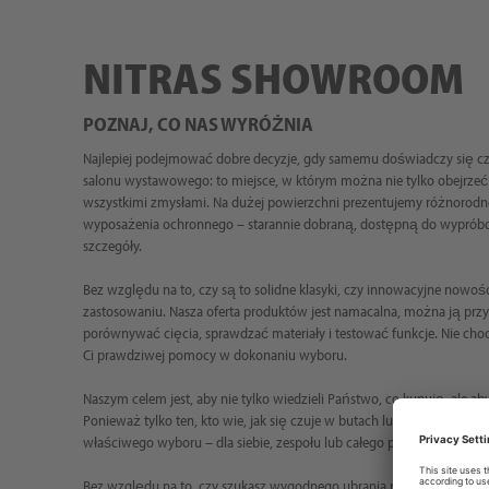
NITRAS SHOWROOM
POZNAJ, CO NAS WYRÓŻNIA
Najlepiej podejmować dobre decyzje, gdy samemu doświadczy się c
salonu wystawowego: to miejsce, w którym można nie tylko obejrzeć 
wszystkimi zmysłami. Na dużej powierzchni prezentujemy różnorodn
wyposażenia ochronnego – starannie dobraną, dostępną do wyprób
szczegóły.
Bez względu na to, czy są to solidne klasyki, czy innowacyjne nowoś
zastosowaniu. Nasza oferta produktów jest namacalna, można ją przy
porównywać cięcia, sprawdzać materiały i testować funkcje. Nie chodz
Ci prawdziwej pomocy w dokonaniu wyboru.
Naszym celem jest, aby nie tylko wiedzieli Państwo, co kupują, ale 
Ponieważ tylko ten, kto wie, jak się czuje w butach lub jak dobrze 
właściwego wyboru – dla siebie, zespołu lub całego przedsiębiorstwa
Bez względu na to, czy szukasz wygodnego ubrania roboczego, wyt