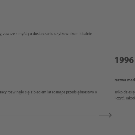
my, zawsze z myślą o dostarczaniu użytkownikom idealnie
1996
Nazwa mark
racy rozwinęło się z biegiem lat rosnące przedsiębiorstwo o
Tylko dziesi
liczyć. Jak