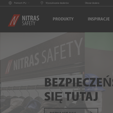
Polnisch (
PL
)
Wyszukiwanie dealerów
Obszar dealera
PRODUKTY
INSPIRACJE
BEZPIECZE
SIĘ TUTAJ