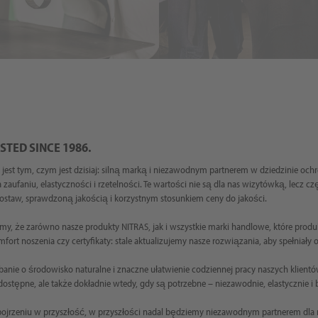
TED SINCE 1986.
y jest tym, czym jest dzisiaj: silną marką i niezawodnym partnerem w dziedzinie oc
ufaniu, elastyczności i rzetelności. Te wartości nie są dla nas wizytówką, lecz 
ostaw, sprawdzoną jakością i korzystnym stosunkiem ceny do jakości.
, że zarówno nasze produkty NITRAS, jak i wszystkie marki handlowe, które produ
fort noszenia czy certyfikaty: stale aktualizujemy nasze rozwiązania, aby spełniał
dbanie o środowisko naturalne i znaczne ułatwienie codziennej pracy naszych klien
ostępne, ale także dokładnie wtedy, gdy są potrzebne – niezawodnie, elastycznie 
pojrzeniu w przyszłość, w przyszłości nadal będziemy niezawodnym partnerem dla n