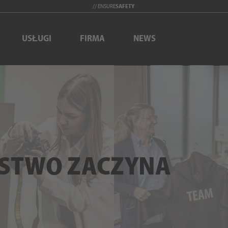
// ENSURE
SAFETY
USŁUGI
FIRMA
NEWS
ŃSTWO ZACZYNA