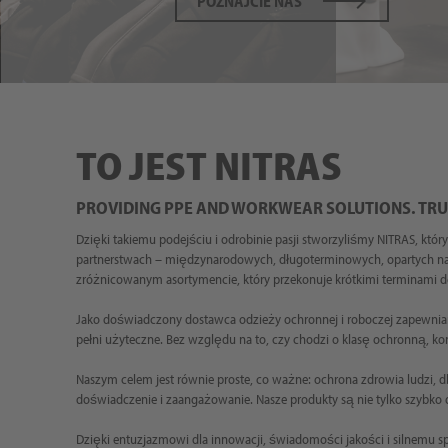
POZNAJCIE NAS
TO JEST NITRAS
PROVIDING PPE AND WORKWEAR SOLUTIONS. TRUS
Dzięki takiemu podejściu i odrobinie pasji stworzyliśmy NITRAS, któr
partnerstwach – międzynarodowych, długoterminowych, opartych na za
zróżnicowanym asortymencie, który przekonuje krótkimi terminami d
Jako doświadczony dostawca odzieży ochronnej i roboczej zapewniamy
pełni użyteczne. Bez względu na to, czy chodzi o klasę ochronną, kom
Naszym celem jest równie proste, co ważne: ochrona zdrowia ludzi, 
doświadczenie i zaangażowanie. Nasze produkty są nie tylko szybko d
Dzięki entuzjazmowi dla innowacji, świadomości jakości i silnemu s