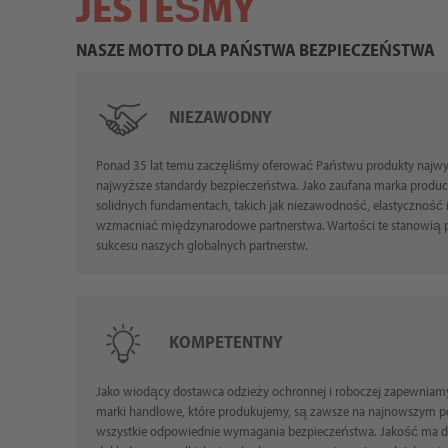
JESTEŚMY
NASZE MOTTO DLA PAŃSTWA BEZPIECZEŃSTWA
NIEZAWODNY
Ponad 35 lat temu zaczęliśmy oferować Państwu produkty najwyżs
najwyższe standardy bezpieczeństwa. Jako zaufana marka produc
solidnych fundamentach, takich jak niezawodność, elastyczność i
wzmacniać międzynarodowe partnerstwa. Wartości te stanowią p
sukcesu naszych globalnych partnerstw.
KOMPETENTNY
Jako wiodący dostawca odzieży ochronnej i roboczej zapewniamy,
marki handlowe, które produkujemy, są zawsze na najnowszym po
wszystkie odpowiednie wymagania bezpieczeństwa. Jakość ma dla