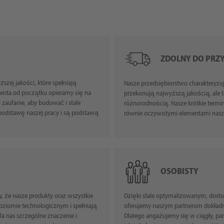
ZDOLNY DO PRZY
zej jakości, które spełniają
Nasze przedsiębiorstwo charakteryzuj
enta od początku opieramy się na
przekonują najwyższą jakością, ale 
 zaufanie, aby budować i stale
różnorodnością. Nasze krótkie termi
odstawę naszej pracy i są podstawą
równie oczywistymi elementami 
OSOBISTY
 że nasze produkty oraz wszystkie
Dzięki stale optymalizowanym, dost
ziomie technologicznym i spełniają
oferujemy naszym partnerom dokładni
 nas szczególne znaczenie i
Dlatego angażujemy się w ciągły, pa