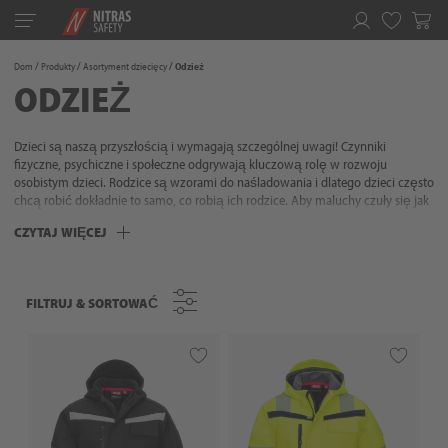
Toggle
navigation
Ulubione
Dom
Produkty
Asortyment dziecięcy
Odzież
ODZIEŻ
Dzieci są naszą przyszłością i wymagają szczególnej uwagi! Czynniki
fizyczne, psychiczne i społeczne odgrywają kluczową rolę w rozwoju
osobistym dzieci. Rodzice są wzorami do naśladowania i dlatego dzieci często
chcą robić dokładnie to samo, co robią ich rodzice. Aby maluchy czuły się jak
te duże, tutaj znajdziesz odpowiedni asortyment z mnóstwem przydatnych
CZYTAJ WIĘCEJ
szczegółów dla żądnych przygód odkrywców i małych pomocników: Dzięki
solidnym rękawiczkom i wysokiej jakości odzieży outdoorowej firmy NITRAS
dzieci mogą po prostu odkryć więcej!
FILTRUJ & SORTOWAĆ
FILTRUJ & SORTOWAĆ