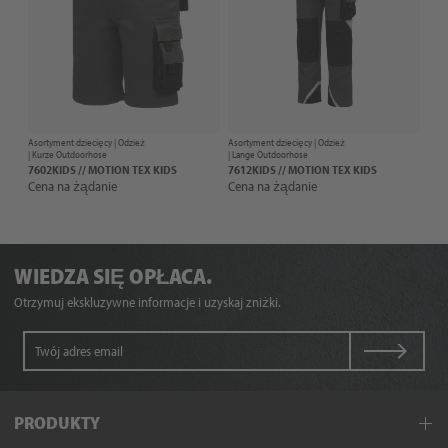
Asortyment dziecięcy |
Odzież
Asortyment dziecięcy |
Odzież
| Kurze Outdoorhose
| Lange Outdoorhose
7602KIDS // MOTION TEX KIDS
7612KIDS // MOTION TEX KIDS
Cena na żądanie
Cena na żądanie
WIEDZA SIĘ OPŁACA.
Otrzymuj ekskluzywne informacje i uzyskaj zniżki.
PRODUKTY