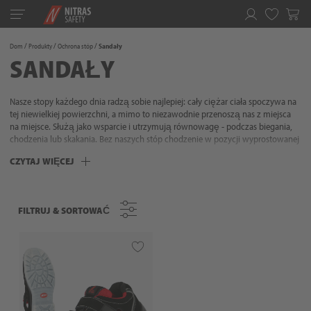
Toggle
navigation
Ulubione
Dom
Produkty
Ochrona stóp
Sandały
SANDAŁY
Nasze stopy każdego dnia radzą sobie najlepiej: cały ciężar ciała spoczywa na
tej niewielkiej powierzchni, a mimo to niezawodnie przenoszą nas z miejsca
na miejsce. Służą jako wsparcie i utrzymują równowagę - podczas biegania,
chodzenia lub skakania. Bez naszych stóp chodzenie w pozycji wyprostowanej
i swoboda ruchu nie byłyby możliwe. Zadbaj więc o to, aby ta niezwykle
CZYTAJ WIĘCEJ
wrażliwa część ciała pozostała w pełni funkcjonalna i wyposaż swoje stopy w
odpowiednią ochronę. Nasza bogata oferta obuwia ochronnego zapewnia nie
tylko odpowiednią ochronę. Nasze obuwie ochronne możemy wyposażyć
także we wkładki ortopedyczne i półortopedyczne, które zapewnią dodatkowy
FILTRUJ & SORTOWAĆ
FILTRUJ & SORTOWAĆ
komfort stopom i ciału. Ochraniacze stóp od NITRAS - zdecydowanie mocny
wygląd!