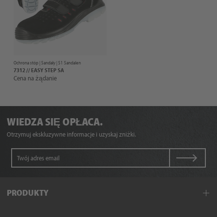
Ochrona stóp |
Sandały
| S1 Sandalen
7312 // EASY STEP SA
Cena na żądanie
WIEDZA SIĘ OPŁACA.
Otrzymuj ekskluzywne informacje i uzyskaj zniżki.
PRODUKTY
Odzież robocza