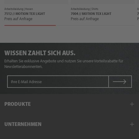
Arbeitskleidung |
Hosen
Arbeitskleidung |
Shirts
A
7512 // MOTION TEX LIGHT
7004 // MOTION TEX LIGHT
7
Preis auf Anfrage
Preis auf Anfrage
P
WISSEN ZAHLT SICH AUS.
Erhalten Sie exklusive Angebote und nutzen Sie unsere Vorteilsrabatte für
Newsletterabonnenten.
PRODUKTE
Arbeitskleidung
UNTERNEHMEN
Schutzkleidung
Hand- und Armschutz
Außendienst