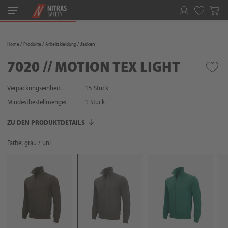
Toggle
navigation
Merkliste
Home
Produkte
Arbeitskleidung
Jacken
7020 // MOTION TEX LIGHT
Verpackungseinheit:
15 Stück
Mindestbestellmenge:
1
Stück
ZU DEN PRODUKTDETAILS
Farbe: grau / uni