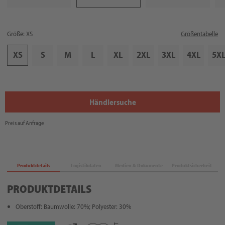
Größe: XS
Größentabelle
XS
S
M
L
XL
2XL
3XL
4XL
5X
Händlersuche
Preis auf Anfrage
Produktdetails
Logistikdaten
Medien & Dokumente
Produktsicherheit
PRODUKTDETAILS
Oberstoff: Baumwolle: 70%; Polyester: 30%