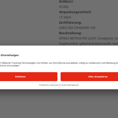
Größe(n):
XS-6XL
Verpackungseinheit:
15 Stück
Zertifizierung:
OEKO-TEX STANDARD 100
Beschreibung:
NITRAS MOTION TEX LIGHT, Sweatjacke, ro
Tragekomfort, gekämmte Baumwolle, einla
hoher Stehkragen, Ziernaht im Nacken, g
optimalen Halt, zwei Seitentaschen, durc
weiche und angeraute Innenseite, OEKO-T