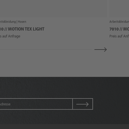
itskleidung |
Hosen
Arbeitskleidun
10 // MOTION TEX LIGHT
7010 // M
is auf Anfrage
Preis auf An