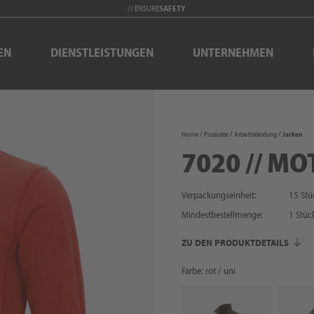
// ENSURE
SAFETY
EN
DIENSTLEISTUNGEN
UNTERNEHMEN
Home
Produkte
Arbeitskleidung
Jacken
7020 // MO
Verpackungseinheit:
15 Stü
Mindestbestellmenge:
1
Stüc
ZU DEN PRODUKTDETAILS
Farbe: rot / uni