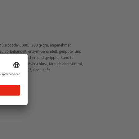
t (Farbcode: 6000), 300 g/qm, angenehmer
ufvorbehandelt, enzym-behandelt, gerippter und
erippte Ärmelbündchen und gerippter Bund für
hgehender YKK-Reißverschluss, farblich abgestimmt,
EX STANDARD 100®, Regular fit