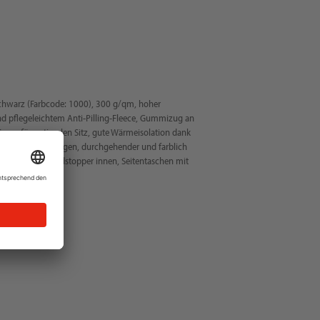
chwarz (Farbcode: 1000), 300 g/qm, hoher
 pflegeleichtem Anti-Pilling-Fleece, Gummizug an
aum für optimalen Sitz, gute Wärmeisolation dank
 kratzender Stehkragen, durchgehender und farblich
nschutz und Windstopper innen, Seitentaschen mit
 Regular Fit