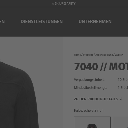
// ENSURE
SAFETY
EN
DIENSTLEISTUNGEN
UNTERNEHMEN
Home
Produkte
Arbeitskleidung
Jacken
7040 // MO
Verpackungseinheit:
10 Stü
Mindestbestellmenge:
1
Stüc
ZU DEN PRODUKTDETAILS
Farbe: schwarz / uni