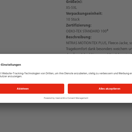
Größe(n):
XS-5XL
Verpackungseinheit:
10 Stück
Zertifizierung:
OEKO-TEX STANDARD 100®
Beschreibung:
NITRAS MOTION TEX PLUS, Fleece-Jacke, s
Tragekomfort dank besonders weichem und
den Ärmelabschlüssen und Kordelzug im S
dichter Verarbeitung des Materials, nicht
abgestimmter YKK-Reißverschluss mit Kin
Reißverschluss, OEKO-TEX STANDARD 100®,