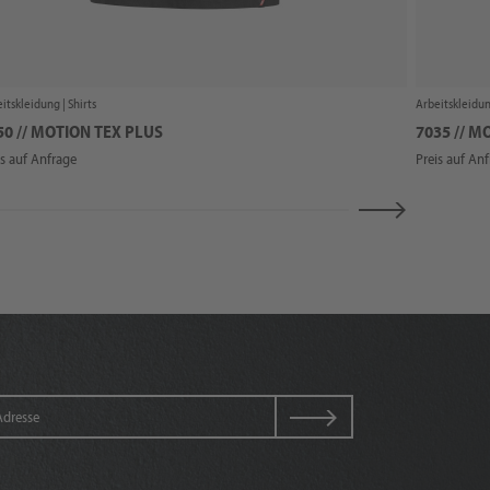
itskleidung |
Shirts
Arbeitskleidun
50 // MOTION TEX PLUS
7035 // M
is auf Anfrage
Preis auf An