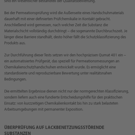
sind ein wesentlicher Bestandteil der Qualitätsbewertung.
Bei der Permeationsprüfung wird die Außenseite eines Handschuhmaterials
dauerhaft mit einer definierten Prüfchemikalie in Kontakt gebracht.
Anschließend wird gemessen, nach welcher Zeit die Substanz die
Materialschicht vollständig durchdringt – die sogenannte Durchbruchszeit. Je
länger diese Barriere standhält, desto höher fällt die Schutzklassifizierung des
Produkts aus.
Zur Durchführung dieser Tests setzen wir den hochpräzisen Qumat 401 ein –
ein automatisiertes Prüfgerät, das speziell für Permeationsmessungen an
Chemikalienschutzhandschuhen entwickelt wurde. Es ermöglicht eine
standardisierte und reproduzierbare Bewertung unter realitätsnahen
Bedingungen.
Die ermittelten Ergebnisse dienen nicht nur der normgerechten Klassifizierung,
sondern liefern auch eine fundierte Entscheidungshilfe für den praktischen
Einsatz: von kurzzeitigen Chemikalienkontakt bis hin zu stark belasteten
Arbeitsumgebungen mit permanenter Exposition.
ÜBERPRÜFUNG AUF LACKBENETZUNGSSTÖRENDE
SUBSTANZEN