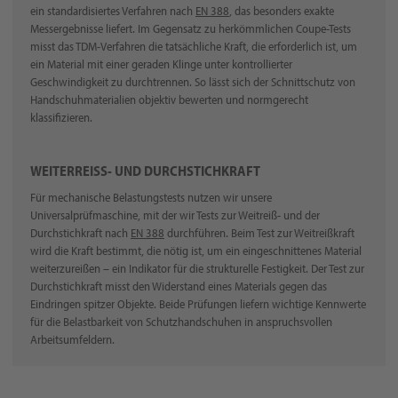
ein standardisiertes Verfahren nach
EN 388
, das besonders exakte
Messergebnisse liefert. Im Gegensatz zu herkömmlichen Coupe-Tests
misst das TDM-Verfahren die tatsächliche Kraft, die erforderlich ist, um
ein Material mit einer geraden Klinge unter kontrollierter
Geschwindigkeit zu durchtrennen. So lässt sich der Schnittschutz von
Handschuhmaterialien objektiv bewerten und normgerecht
klassifizieren.
WEITERREISS- UND DURCHSTICHKRAFT
Für mechanische Belastungstests nutzen wir unsere
Universalprüfmaschine, mit der wir Tests zur Weitreiß- und der
Durchstichkraft nach
EN 388
durchführen. Beim Test zur Weitreißkraft
wird die Kraft bestimmt, die nötig ist, um ein eingeschnittenes Material
weiterzureißen – ein Indikator für die strukturelle Festigkeit. Der Test zur
Durchstichkraft misst den Widerstand eines Materials gegen das
Eindringen spitzer Objekte. Beide Prüfungen liefern wichtige Kennwerte
für die Belastbarkeit von Schutzhandschuhen in anspruchsvollen
Arbeitsumfeldern.