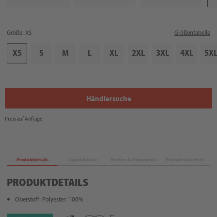
Größe: XS
Größentabelle
XS
S
M
L
XL
2XL
3XL
4XL
5X
Händlersuche
Preis auf Anfrage
Produktdetails
Logistikdaten
Medien & Dokumente
Produktsicherheit
PRODUKTDETAILS
Oberstoff: Polyester: 100%