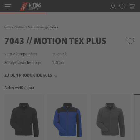
Toggle
navigation
Merkliste
Home
Produkte
Arbeitskleidung
Jacken
7043 // MOTION TEX PLUS
Verpackungseinheit:
10 Stück
Mindestbestellmenge:
1
Stück
ZU DEN PRODUKTDETAILS
Farbe: weiß / grau