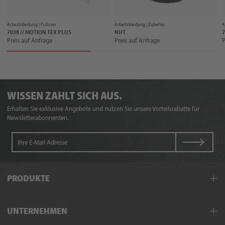
Arbeitskleidung |
Pullover
Arbeitskleidung |
Zubehör
A
7038 // MOTION TEX PLUS
NHT
7
Preis auf Anfrage
Preis auf Anfrage
P
WISSEN ZAHLT SICH AUS.
Erhalten Sie exklusive Angebote und nutzen Sie unsere Vorteilsrabatte für
Newsletterabonnenten.
PRODUKTE
Arbeitskleidung
UNTERNEHMEN
Schutzkleidung