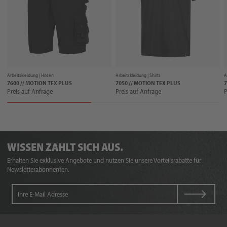
Arbeitskleidung |
Hosen
Arbeitskleidung |
Shirts
A
7600 // MOTION TEX PLUS
7050 // MOTION TEX PLUS
7
Preis auf Anfrage
Preis auf Anfrage
P
WISSEN ZAHLT SICH AUS.
Erhalten Sie exklusive Angebote und nutzen Sie unsere Vorteilsrabatte für
Newsletterabonnenten.