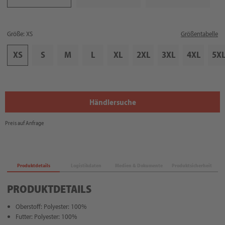
Größe: XS
Größentabelle
XS
S
M
L
XL
2XL
3XL
4XL
5X
Händlersuche
Preis auf Anfrage
Produktdetails
Logistikdaten
Medien & Dokumente
Produktsicherheit
PRODUKTDETAILS
Oberstoff: Polyester: 100%
Futter: Polyester: 100%