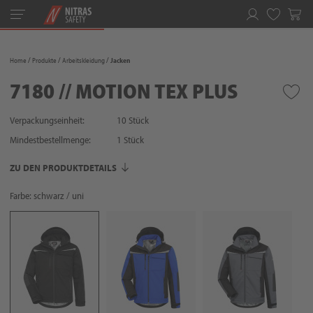
Toggle
navigation
Merkliste
Home
Produkte
Arbeitskleidung
Jacken
7180 // MOTION TEX PLUS
Verpackungseinheit:
10 Stück
Mindestbestellmenge:
1
Stück
ZU DEN PRODUKTDETAILS
Farbe: schwarz / uni