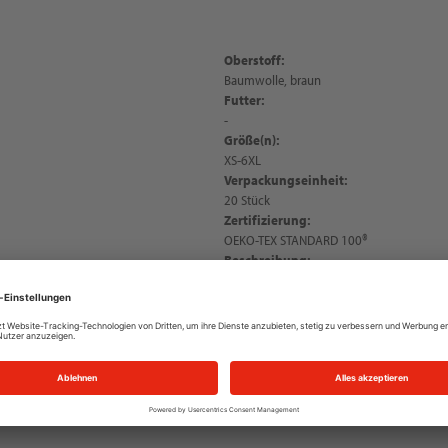
Oberstoff:
Baumwolle, braun
Futter:
-
Größe(n):
XS-6XL
Verpackungseinheit:
20 Stück
Zertifizierung:
OEKO-TEX STANDARD 100®
Beschreibung:
NITRAS MOTION TEX LIGHT, Poloshirt, Kur
angenehmer Tragekomfort dank weichem M
Baumwolle, einlaufvorbehandelt, enzym-be
gerippter Kragen, gerippte Ärmelbündchen,
robuste Doppelnähte am Saum, doppelt geri
atmungsaktiv, leicht abreißbare Pflegee
100®, Regular Fit, PSA-Risikokategorie I