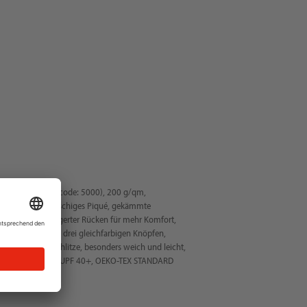
zarm, braun (Farbcode: 5000), 200 g/qm,
aterial, feinmaschiges Piqué, gekämmte
handelt, verlängerter Rücken für mehr Komfort,
 Knopfleiste mit drei gleichfarbigen Knöpfen,
egelte Seitenschlitze, besonders weich und leicht,
tiketten, UV-Schutz UPF 40+, OEKO-TEX STANDARD