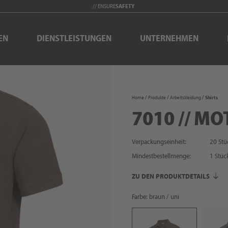
// ENSURE
SAFETY
EN
DIENSTLEISTUNGEN
UNTERNEHMEN
Home
Produkte
Arbeitskleidung
Shirts
7010 // MO
Verpackungseinheit:
20 Stü
Mindestbestellmenge:
1
Stüc
ZU DEN PRODUKTDETAILS
Farbe: braun / uni