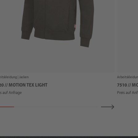
itskleidung |
Jacken
Arbeitskleidun
20 // MOTION TEX LIGHT
7510 // M
is auf Anfrage
Preis auf An