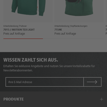
Arbeitskleidung |
Pullover
Arbeitskleidung |
Kopfbedeckungen
A
7015 // MOTION TEX LIGHT
7154K
7
Preis auf Anfrage
Preis auf Anfrage
P
WISSEN ZAHLT SICH AUS.
Erhalten Sie exklusive Angebote und nutzen Sie unsere Vorteilsrabatte für
Newsletterabonnenten.
PRODUKTE