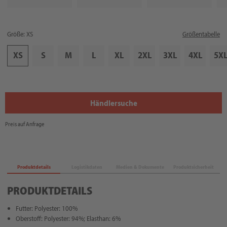
Größe: XS
Größentabelle
XS
S
M
L
XL
2XL
3XL
4XL
5X
Händlersuche
Preis auf Anfrage
Produktdetails
Logistikdaten
Medien & Dokumente
Produktsicherheit
PRODUKTDETAILS
Futter: Polyester: 100%
Oberstoff: Polyester: 94%; Elasthan: 6%