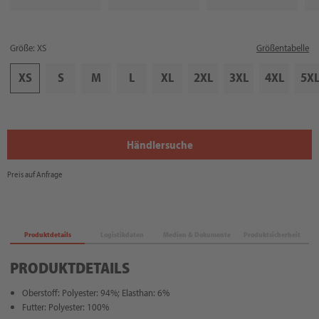
Größe: XS
Größentabelle
XS
S
M
L
XL
2XL
3XL
4XL
5X
Händlersuche
Preis auf Anfrage
Produktdetails
Logistikdaten
Medien & Dokumente
Produktsicherheit
PRODUKTDETAILS
Oberstoff: Polyester: 94%; Elasthan: 6%
Futter: Polyester: 100%