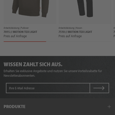
Arbeitskleidung |
Pullover
Arbeitskleidung |
Hosen
A
7015 // MOTION TEX LIGHT
7510 // MOTION TEX LIGHT
Preis auf Anfrage
Preis auf Anfrage
P
WISSEN ZAHLT SICH AUS.
Erhalten Sie exklusive Angebote und nutzen Sie unsere Vorteilsrabatte für
Newsletterabonnenten.
PRODUKTE