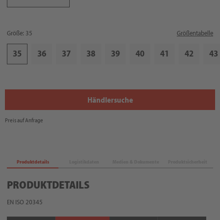
Größe: 35
Größentabelle
35
36
37
38
39
40
41
42
43
Händlersuche
Preis auf Anfrage
Produktdetails
Logistikdaten
Medien & Dokumente
Produktsicherheit
PRODUKTDETAILS
EN ISO 20345