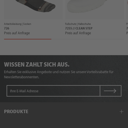
Arbeitskleidung |
Socken
Fußschutz |
Halbschuhe
P
726
7255 // CLEAN STEP
7
Preis auf Anfrage
Preis auf Anfrage
P
WISSEN ZAHLT SICH AUS.
Erhalten Sie exklusive Angebote und nutzen Sie unsere Vorteilsrabatte für
Newsletterabonnenten.
PRODUKTE
Arbeitskleidung