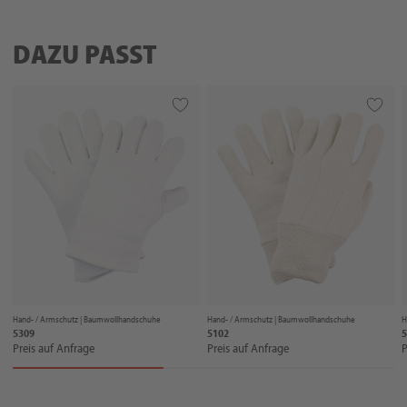
DAZU PASST
Hand- / Armschutz |
Baumwollhandschuhe
Hand- / Armschutz |
Baumwollhandschuhe
H
5309
5102
5
Preis auf Anfrage
Preis auf Anfrage
P