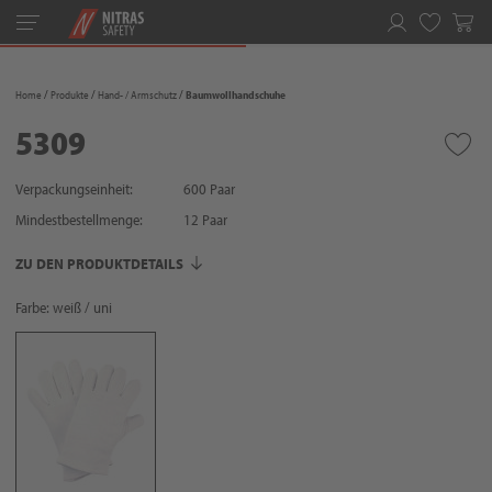
Toggle
navigation
Merkliste
Home
Produkte
Hand- / Armschutz
Baumwollhandschuhe
5309
Verpackungseinheit:
600 Paar
Mindestbestellmenge:
12
Paar
ZU DEN PRODUKTDETAILS
Farbe: weiß / uni