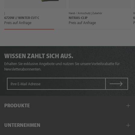
|
Hand- / Armschutz |
Zubehör
H
6720W // WINTER CUT C
NITRAS-CLIP
6
Preis auf Anfrage
Preis auf Anfrage
P
WISSEN ZAHLT SICH AUS.
Erhalten Sie exklusive Angebote und nutzen Sie unsere Vorteilsrabatte für
Newsletterabonnenten.
PRODUKTE
Arbeitskleidung
UNTERNEHMEN
Schutzkleidung
Hand- und Armschutz