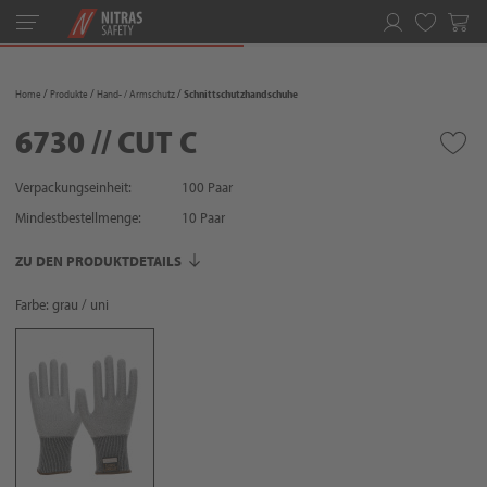
Toggle
navigation
Merkliste
Home
Produkte
Hand- / Armschutz
Schnittschutzhandschuhe
6730 // CUT C
Verpackungseinheit:
100 Paar
Mindestbestellmenge:
10
Paar
ZU DEN PRODUKTDETAILS
Farbe: grau / uni