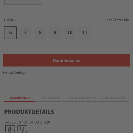
Größe: 6
Größentabelle
6
7
8
9
10
11
Händlersuche
Preis auf Anfrage
Produktdetails
Logistikdaten
Medien & Dokumente
Produktsicherheit
PRODUKTDETAILS
EN 388
EN 407
EN ISO 21420