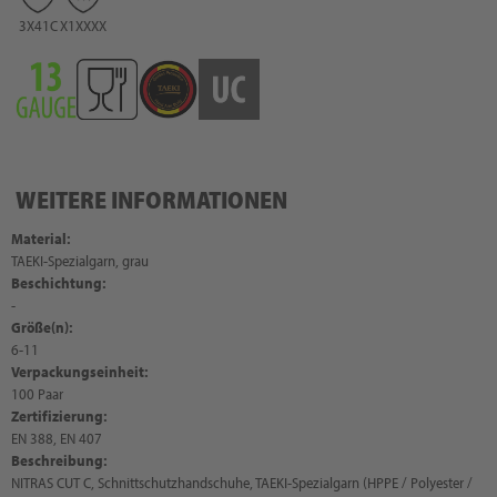
3X41C
X1XXXX
WEITERE INFORMATIONEN
Material:
TAEKI-Spezialgarn, grau
Beschichtung:
-
Größe(n):
6-11
Verpackungseinheit:
100 Paar
Zertifizierung:
EN 388, EN 407
Beschreibung:
NITRAS CUT C, Schnittschutzhandschuhe, TAEKI-Spezialgarn (HPPE / Polyester /