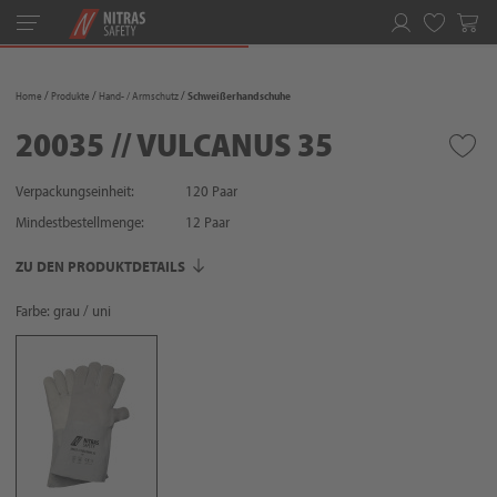
Toggle
navigation
Merkliste
Home
Produkte
Hand- / Armschutz
Schweißerhandschuhe
20035 // VULCANUS 35
Verpackungseinheit:
120 Paar
Mindestbestellmenge:
12
Paar
ZU DEN PRODUKTDETAILS
Farbe: grau / uni