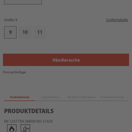
Größe: 9
Größentabelle
9
10
11
Händlersuche
Preis auf Anfrage
Produktdetails
Logistikdaten
Medien & Dokumente
Produktsicherheit
PRODUKTDETAILS
EN 12477
EN 388
EN ISO 21420