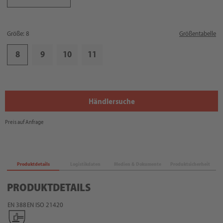
Größe: 8
Größentabelle
8
9
10
11
Händlersuche
Preis auf Anfrage
Produktdetails
Logistikdaten
Medien & Dokumente
Produktsicherheit
PRODUKTDETAILS
EN 388
EN ISO 21420