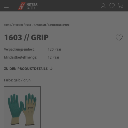
Toggle
navigation
Merkliste
Home
Produkte
Hand- / Armschutz
Strickhandschuhe
1603 // GRIP
Verpackungseinheit:
120 Paar
Mindestbestellmenge:
12
Paar
ZU DEN PRODUKTDETAILS
Farbe: gelb / grün