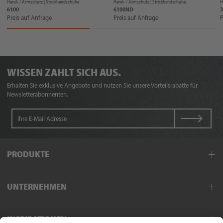
Hand- / Armschutz |
Strickhandschuhe
Hand- / Armschutz |
Strickhandschuhe
H
6100
6100ND
3
Preis auf Anfrage
Preis auf Anfrage
P
WISSEN ZAHLT SICH AUS.
Erhalten Sie exklusive Angebote und nutzen Sie unsere Vorteilsrabatte für
Newsletterabonnenten.
PRODUKTE
Arbeitskleidung
UNTERNEHMEN
Schutzkleidung
Hand- und Armschutz
Außendienst
Fußschutz
INSPIRATIONEN
Exklusivpartner