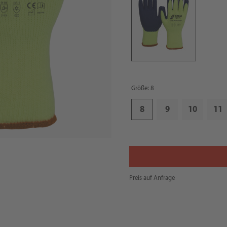
Größe: 8
8
9
10
11
Preis auf Anfrage