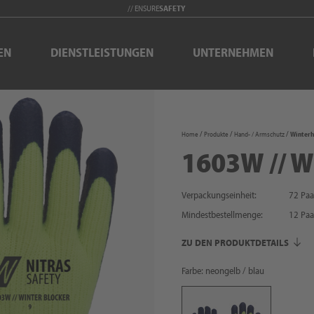
// ENSURE
SAFETY
EN
DIENSTLEISTUNGEN
UNTERNEHMEN
Home
Produkte
Hand- / Armschutz
Winter
1603W // 
Verpackungseinheit:
72 Paa
Mindestbestellmenge:
12
Paa
ZU DEN PRODUKTDETAILS
Farbe: neongelb / blau