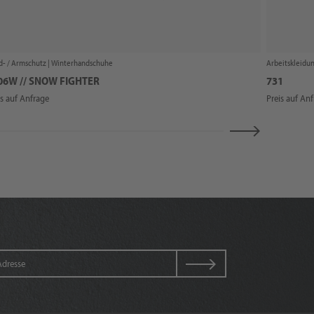
- / Armschutz |
Winterhandschuhe
Arbeitskleidun
06W // SNOW FIGHTER
731
is auf Anfrage
Preis auf An