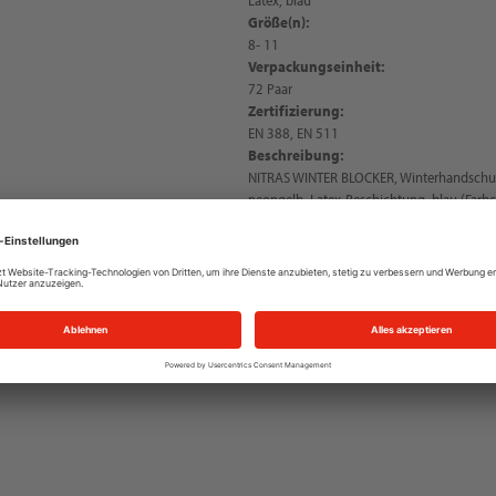
Größe(n):
8- 11
Verpackungseinheit:
72 Paar
Zertifizierung:
EN 388, EN 511
Beschreibung:
NITRAS WINTER BLOCKER, Winterhandschuh
neongelb, Latex-Beschichtung, blau (Farbc
Fingerkuppen, schrumpfgeraut, Strickbund,
sehr rutschfest, perfekter Grip, sehr gutes
Schutz gegen niedrige Temperaturen, PSA-R