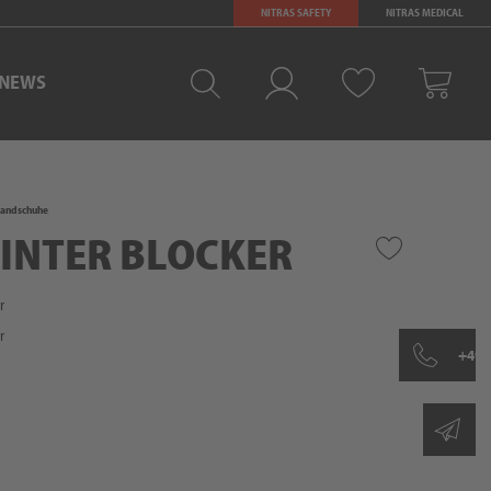
NITRAS SAFETY
NITRAS MEDICAL
NEWS
Merkliste
Log-in
Warenkorb
handschuhe
WINTER BLOCKER
r
r
+49 
sh