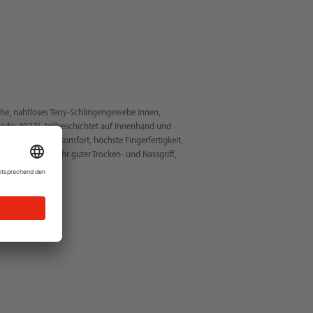
e, nahtloses Terry-Schlingengewebe innen,
ode: 4022), teilbeschichtet auf Innenhand und
 höchster Tragekomfort, höchste Fingerfertigkeit,
 Tastempfinden, sehr guter Trocken- und Nassgriff,
isikokategorie II