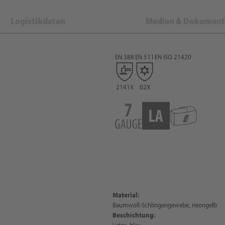
Logistikdaten
Medien & Dokument
EN 388
EN 511
EN ISO 21420
2141X
02X
Material:
Baumwoll-Schlingengewebe, neongelb
Beschichtung:
Latex, blau