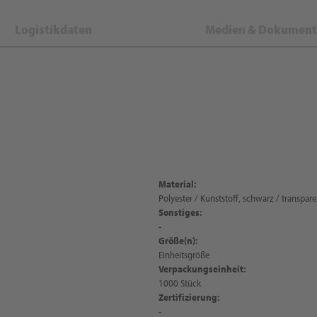
Logistikdaten
Medien & Dokument
Material:
Polyester / Kunststoff, schwarz / transpare
Sonstiges:
-
Größe(n):
Einheitsgröße
Verpackungseinheit:
1000 Stück
Zertifizierung:
-