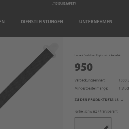
// ENSURE
SAFETY
EN
DIENSTLEISTUNGEN
UNTERNEHMEN
Home
Produkte
Kopfschutz
Zubehör
950
Verpackungseinheit:
1000 S
Mindestbestellmenge:
1
Stüc
ZU DEN PRODUKTDETAILS
Farbe: schwarz / transparent