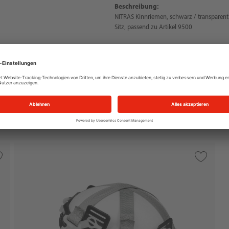
Beschreibung:
NITRAS Kinnriemen, schwarz / transparent (
Sitz, passend zu Artikel 9500