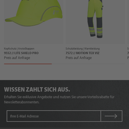
Kopfschutz |
Anstoßkappen
Schutzkleidung |
Warnkleidung
S
9552 // LITE SHIELD PRO
7572 // MOTION TEX VIZ
7
Preis auf Anfrage
Preis auf Anfrage
P
WISSEN ZAHLT SICH AUS.
Erhalten Sie exklusive Angebote und nutzen Sie unsere Vorteilsrabatte für
Newsletterabonnenten.