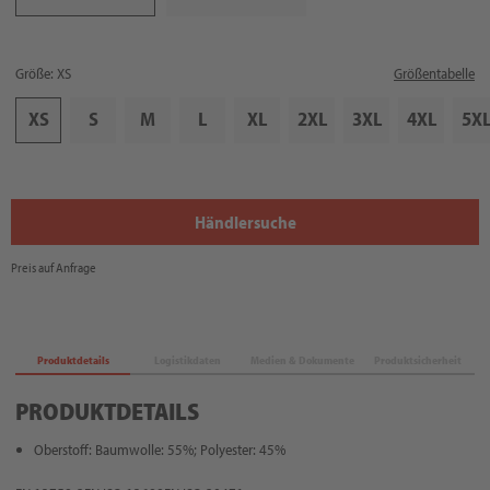
Größe: XS
Größentabelle
XS
S
M
L
XL
2XL
3XL
4XL
5X
Händlersuche
Preis auf Anfrage
Produktdetails
Logistikdaten
Medien & Dokumente
Produktsicherheit
PRODUKTDETAILS
Oberstoff: Baumwolle: 55%; Polyester: 45%