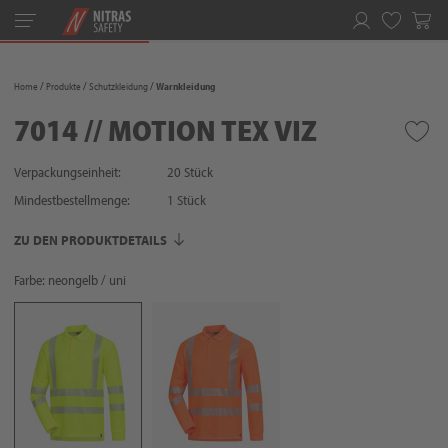
Toggle
navigation
Merkliste
Home
Produkte
Schutzkleidung
Warnkleidung
7014 // MOTION TEX VIZ
Verpackungseinheit:
20 Stück
Mindestbestellmenge:
1
Stück
ZU DEN PRODUKTDETAILS
Farbe: neongelb / uni