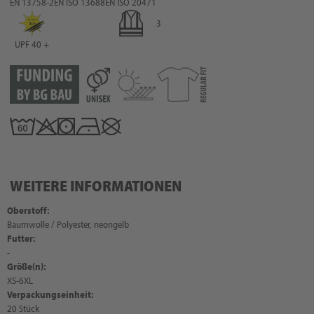
EN 13758-2
EN ISO 13688
EN ISO 20471
3
UPF 40 +
WEITERE INFORMATIONEN
Oberstoff:
Baumwolle / Polyester, neongelb
Futter:
-
Größe(n):
XS-6XL
Verpackungseinheit:
20 Stück