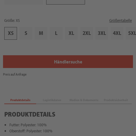
Größe: XS
Größentabelle
XS
S
M
L
XL
2XL
3XL
4XL
5X
Händlersuche
Preis auf Anfrage
Produktdetails
Logistikdaten
Medien & Dokumente
Produktsicherheit
PRODUKTDETAILS
Futter: Polyester: 100%
Oberstoff: Polyester: 100%