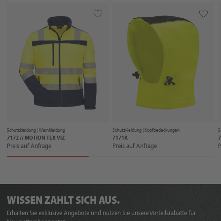
Schutzkleidung |
Warnkleidung
Schutzkleidung |
Kopfbedeckungen
S
7172 // MOTION TEX VIZ
7171K
7
Preis auf Anfrage
Preis auf Anfrage
P
WISSEN ZAHLT SICH AUS.
Erhalten Sie exklusive Angebote und nutzen Sie unsere Vorteilsrabatte für