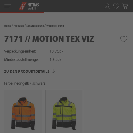
Toggle
navigation
Merkliste
Home
Produkte
Schutzkleidung
Warnkleidung
7171 // MOTION TEX VIZ
Verpackungseinheit:
10 Stück
Mindestbestellmenge:
1
Stück
ZU DEN PRODUKTDETAILS
Farbe: neongelb / schwarz