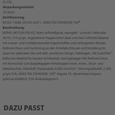
XS-5XL
Verpackungseinheit:
10 Stück
Zertifizierung:
EN ISO 13688, EN ISO 20471, OEKO-TEX STANDARD 100®
Beschreibung:
NITRAS MOTION TEX VIZ, Warn-Softshelljacke, neongelb / schwarz (Farbcode:
4010), 310 g/qm, angenehmer Tragekomfort dank weichem Softshell-Material
mit wasser- und windabweisenden Eigenschaften und verlängertem Rücken,
Klettverschluss und Gummizug an den Ärmelabschlüssen und Kordelzug im
Saum für optimalen Sitz und Halt, sportliches Design, Stehkragen, 3M Scotchlite™
Reflective Material für bessere Sichtbarkeit, durchgängiger YKK-Reißverschluss
mit Kinnschutz und doppellagigem Windstopper innen, Innen-, Brust- und
Seitentaschen, Oberstoff: Wassersäule: 8.000 mmH2O / Atmungsaktivität: 2.000
g/qm/24h, OEKO-TEX STANDARD 100®, Regular Fit, abnehmbare Kapuze
optional erhältlich, PSA-Risikokategorie II
DAZU PASST