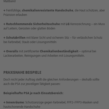
Maßband
+
Feinfühlige,
chemikalienresistente Handschuhe
, die Haut schützen, aber
Präzision erlauben
+ Rutschhemmende Sicherheitsschuhe
mit
LG
Kennzeichnung – ein Muss
auf Leitern, Gerüsten oder glatten Böden
+ Schutzbrillen
mit klarer Sicht und sicherem Sitz – für verlässlichen Schutz
bei Farbnebel, Staub oder Lösungsmitteln
+
Overalls
mit zertifizierter
Chemikalienbeständigkeit
– optimal bei
Lackierarbeiten, Reinigungen und Arbeiten mit Lösungsmitteln.
PRAXISNAHE BEISPIELE
Doch nicht jeder Auftrag stellt die gleichen Anforderungen – deshalb sollte
auch die PSA zur jeweiligen Tätigkeit passen:
Beispielhafte PSA je nach Einsatzbereich:
+ Innenräume
: Schutzanzüge gegen Farbnebel, FFP2-/FFP3-Masken und
hautschonende Handschuhe