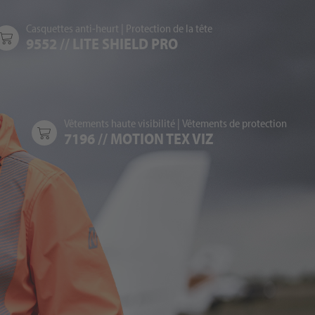
Casquettes anti-heurt
|
Protection de la tête
9552 // LITE SHIELD PRO
Vêtements haute visibilité
|
Vêtements de protection
7196 // MOTION TEX VIZ