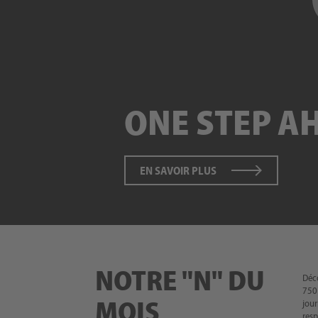
ONE STEP A
EN SAVOIR PLUS
NOTRE "N" DU
Déco
7501
MOIS
jour
resp