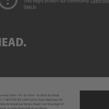
HEAD.
uvrez notre « N » du mois – le short de travail
 // MOTION TEX LIGHT est le choix idéal pour les
nées de travail par temps chaud. Son tissu léger et
irant, sa taille extensible et ses détails