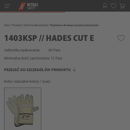
Toggle
navigation
Ulubione
Dom
Produkty
Ochrona dłoni/ramion
Rękawice chroniące przed przecięciem
1403KSP // HADES CUT E
Jednostka opakowania:
60 Para
Minimalna ilość zamówienia:
12
Para
PRZEJDŹ DO SZCZEGÓŁÓW PRODUKTU
Kolor: naturalne kolory / Szary