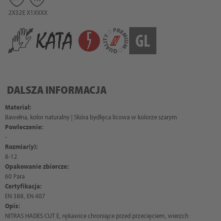
2X32E
X1XXXX
DALSZA INFORMACJA
Materiał:
Bawełna, kolor naturalny | Skóra bydlęca licowa w kolorze szarym
Powleczenie:
-
Rozmiar(y):
8-12
Opakowanie zbiorcze:
60 Para
Certyfikacja:
EN 388, EN 407
Opis:
NITRAS HADES CUT E, rękawice chroniące przed przecięciem, wierzch