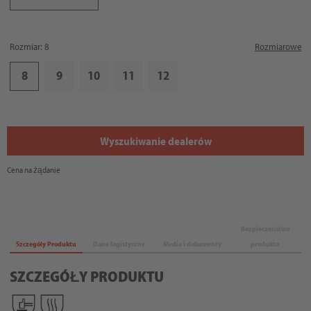
Rozmiar: 8
Rozmiarowe
8
9
10
11
12
Wyszukiwanie dealerów
Cena na żądanie
Bezpieczeństwo
Szczegóły Produktu
Dane logistyczne
Media i dokumenty
produktu
SZCZEGÓŁY PRODUKTU