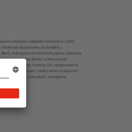
awice nitrylowe, niebieskie (kod koloru: 2200),
, doskonale dopasowane, do kontaktu z
j dłoni), mikroporowate końcówki palców, kolorowa
QL 0,65, najwyższa jakość, ochrona przed
, opakowanie 50 szt. (rozmiar 2XL: opakowanie 45
pracy z małymi częściami, bardzo dobra wrażliwość
hych i olejowych warunkach, szczególnie
II