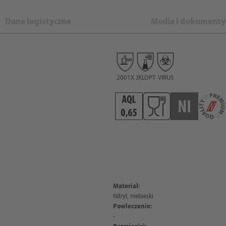
Dane logistyczne
Media i dokumenty
2001X
JKLOPT
VIRUS
Materiał:
Nitryl, niebieski
Powleczenie:
-
Rozmiar(y):