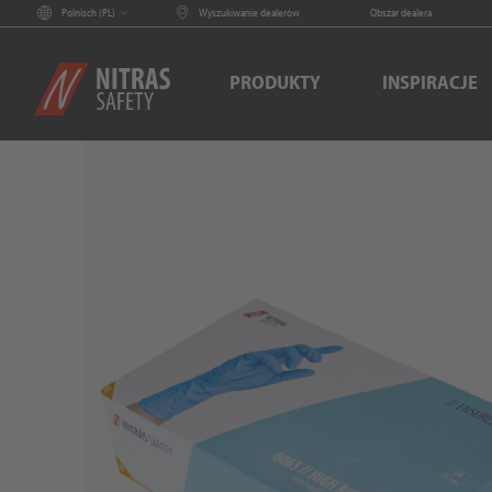
Polnisch (
PL
)
Wyszukiwanie dealerów
Obszar dealera
PRODUKTY
INSPIRACJE