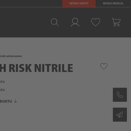
NITRAS SAFETY
NITRAS MEDICAL
Ulubione
Zaloguj sie
Kosz
czki jednorazowe
GH RISK NITRILE
uka
uka
ODUKTU