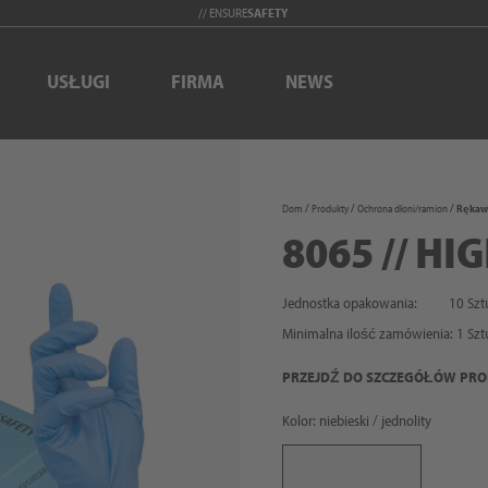
// ENSURE
SAFETY
USŁUGI
FIRMA
NEWS
Dom
Produkty
Ochrona dłoni/ramion
Rękawi
8065 // HI
Jednostka opakowania:
10 Szt
Minimalna ilość zamówienia:
1
Szt
PRZEJDŹ DO SZCZEGÓŁÓW PR
Kolor: niebieski / jednolity