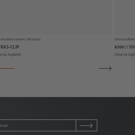
ona dłoni/ramion |
Akcesoria
Ochrona dłoni
TRAS-CLIP
8300 // S
a na żądanie
Cena na żąd