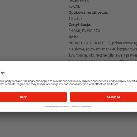
XS-2XL
Opakowanie zbiorcze:
10 sztuk
Certyfikacja:
EN 388, EN ISO 374
Opis:
NITRAS HIGH RISK NITRILE, jednorazowe ręk
niejałowe, rolowany mankiet, bezpudrowe
żywnością, oburęczne (dla lewej i prawe
tabela rozmiarów, długość ok. 280 mm, A
mikroorganizmami, bakteriami i wirusami
szt.), szczególnie delikatne, idealne do 
dotykowa, bardzo dobra chwytność w suc
wytrzymałe i trwałe, kategoria ryzyka ŚOI I