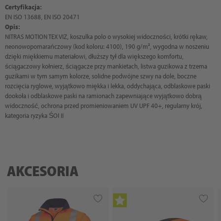
Certyfikacja:
EN ISO 13688, EN ISO 20471
Opis:
NITRAS MOTION TEX VIZ, koszulka polo o wysokiej widoczności, krótki rękaw,
neonowopomarańczowy (kod koloru: 4100), 190 g/m², wygodna w noszeniu
dzięki miękkiemu materiałowi, dłuższy tył dla większego komfortu,
ściągaczowy kołnierz, ściągacze przy mankietach, listwa guzikowa z trzema
guzikami w tym samym kolorze, solidne podwójne szwy na dole, boczne
rozcięcia ryglowe, wyjątkowo miękka i lekka, oddychająca, odblaskowe paski
dookoła i odblaskowe paski na ramionach zapewniające wyjątkowo dobrą
widoczność, ochrona przed promieniowaniem UV UPF 40+, regularny krój,
kategoria ryzyka ŚOI II
AKCESORIA