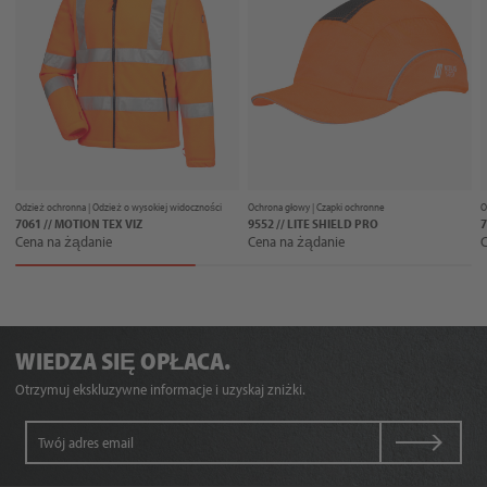
Odzież ochronna |
Odzież o wysokiej widoczności
Ochrona głowy |
Czapki ochronne
O
7061 // MOTION TEX VIZ
9552 // LITE SHIELD PRO
7
Cena na żądanie
Cena na żądanie
C
WIEDZA SIĘ OPŁACA.
Otrzymuj ekskluzywne informacje i uzyskaj zniżki.