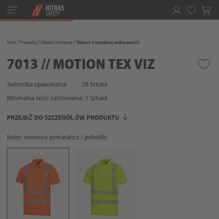
Toggle
navigation
Ulubione
Dom
Produkty
Odzież ochronna
Odzież o wysokiej widoczności
7013 // MOTION TEX VIZ
Jednostka opakowania:
20 Sztuka
Minimalna ilość zamówienia:
1
Sztuka
PRZEJDŹ DO SZCZEGÓŁÓW PRODUKTU
Kolor: neonowy pomarańcz / jednolity