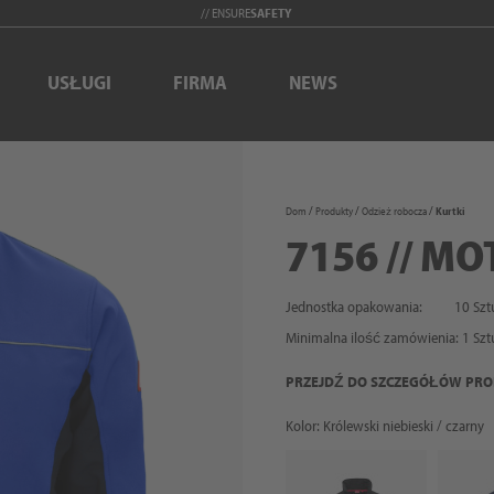
// ENSURE
SAFETY
USŁUGI
FIRMA
NEWS
Dom
Produkty
Odzież robocza
Kurtki
7156 // MO
Jednostka opakowania:
10 Szt
Minimalna ilość zamówienia:
1
Szt
PRZEJDŹ DO SZCZEGÓŁÓW PR
Kolor: Królewski niebieski / czarny