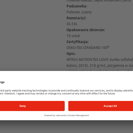
Podszewka:
Poliester, czarny
Rozmiar(y):
XS-5XL
Opakowanie zbiorcze:
10 sztuk
Certyfikacja:
OEKO-TEX STANDARD 100®
Opis:
NITRAS MOTION TEX LIGHT, kurtka softshell
koloru: 2010), 310 g/m2, przyjemna w nos
właściwościach wodoodpornych i wiatros
zapinana na rzep i elastyczne mankiety i
wsparcia, sportowy krój, elementy odblas
kolorystycznie zamek YKK z osłoną pod
wewnątrz, wewnątrz , kieszenie piersiowe
mmH2O / oddychalność: 2 000 g/m2/24h,
krój, opcjonalnie dostępny odpinany kapt