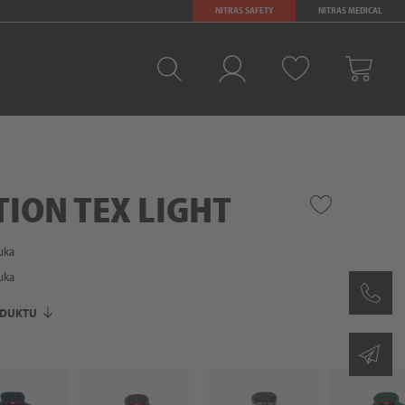
NITRAS SAFETY
NITRAS MEDICAL
Ulubione
Zaloguj sie
Kosz
TION TEX LIGHT
uka
uka
ODUKTU