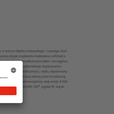
, w kolorze błękitu królewskiego / czarnego (kod
zeniu dzięki miękkiemu materiałowi softshell o
zczelnych oraz przedłużonym tyłem, rozciągliwa,
 sznurek u dołu dla optymalnego dopasowania i
kowe dla lepszej widoczności, stójka, dopasowany
bródka i dwuwarstwową osłoną przeciwwiatrową
 i boczne, materiał zewnętrzny: słup wody: 8 000
 OEKO-TEX STANDARD 100®, regular fit, męski
ur