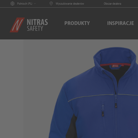
Polnisch (
PL
)
Wyszukiwanie dealerów
Obszar dealera
PRODUKTY
INSPIRACJE