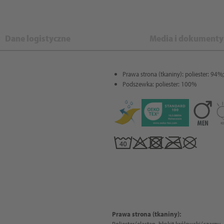
Dane logistyczne
Media i dokumenty
Prawa strona (tkaniny): poliester: 94%
Podszewka: poliester: 100%
Prawa strona (tkaniny):
Poliester/elastan, błękit królewski/czarny