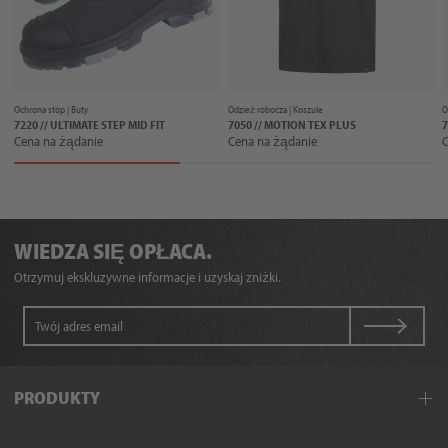
Ochrona stóp |
Buty
Odzież robocza |
Koszule
O
7220 // ULTIMATE STEP MID FIT
7050 // MOTION TEX PLUS
7
Cena na żądanie
Cena na żądanie
C
WIEDZA SIĘ OPŁACA.
Otrzymuj ekskluzywne informacje i uzyskaj zniżki.
PRODUKTY
Odzież robocza