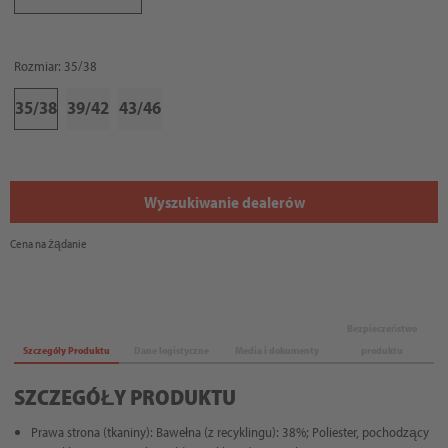
Rozmiar: 35/38
35/38
39/42
43/46
Wyszukiwanie dealerów
Cena na żądanie
Bezpieczeństwo
Szczegóły Produktu
Dane logistyczne
Media i dokumenty
produktu
SZCZEGÓŁY PRODUKTU
Prawa strona (tkaniny): Bawełna (z recyklingu): 38%; Poliester, pochodzący