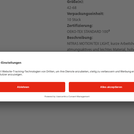
Größe(n):
42-68
Verpackungseinheit:
10 Stück
Zertifizierung:
OEKO-TEX STANDARD 100®
Beschreibung:
NITRAS MOTION TEX LIGHT, kurze Arbeitsh
atmungsaktives und leichtes Material, ho
rückseitiger Gürtelschlaufe und Gesäßtas
Sichtbarkeit, praktische und funktionale De
aufgesetzter Tasche, Hammerschlaufe, OE