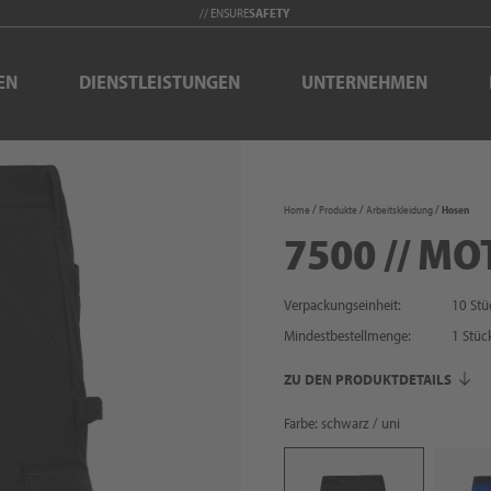
// ENSURE
SAFETY
EN
DIENSTLEISTUNGEN
UNTERNEHMEN
Home
Produkte
Arbeitskleidung
Hosen
7500 // MO
Verpackungseinheit:
10 Stü
Mindestbestellmenge:
1
Stüc
ZU DEN PRODUKTDETAILS
Farbe: schwarz / uni