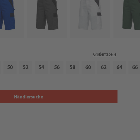
Größentabelle
50
52
54
56
58
60
62
64
66
Händlersuche