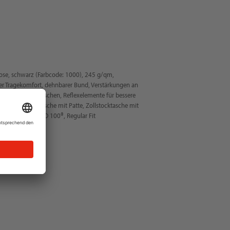
ose, schwarz (Farbcode: 1000), 245 g/qm,
her Tragekomfort, dehnbarer Bund, Verstärkungen an
chen sowie Beintaschen, Reflexelemente für bessere
tails: Schenkeltasche mit Patte, Zollstocktasche mit
KO-TEX STANDARD 100®, Regular Fit