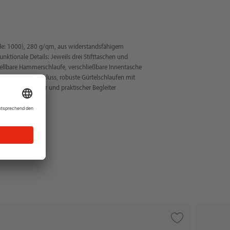
e: 1000), 280 g/qm, aus widerstandsfähigem
unktionale Details: Jeweils drei Stifttaschen und
tellbare Hammerschlaufe, verschließbare Innentasche
 mit Klettverschluss, robuste Gürtelschlaufen mit
ürtel, nützlicher und praktischer Begleiter