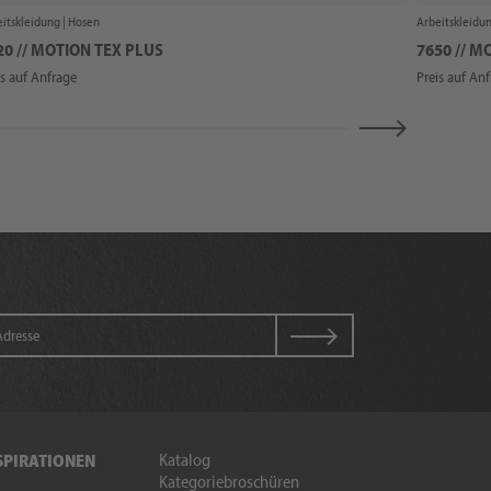
itskleidung |
Hosen
Arbeitskleidun
20 // MOTION TEX PLUS
7650 // M
is auf Anfrage
Preis auf An
Katalog
SPIRATIONEN
Kategoriebroschüren