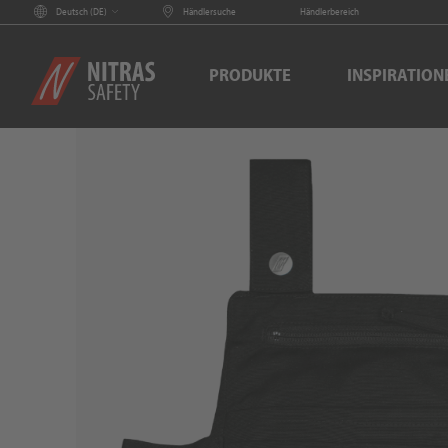
Deutsch (
DE
)
Händlersuche
Händlerbereich
PRODUKTE
INSPIRATION