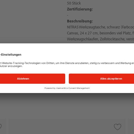
50 Stück
Zertifizierung:
-
Beschreibung:
NITRAS Werkzeugtasche, schwarz (Farbcod
Canvas, 24 x 27 cm, besonders viel Platz, f
Werkzeugschlaufen, Zollstocktasche, vers
mit YKK-Reißverschluss, zwei Außentaschen
Druckknöpfen zur einfachen Fixierung am G