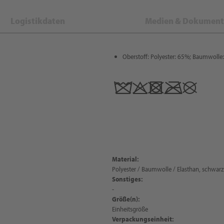
Logistikdaten
Medien & Dokument
Oberstoff: Polyester: 65%; Baumwolle
Material:
Polyester / Baumwolle / Elasthan, schwarz
Sonstiges:
-
Größe(n):
Einheitsgröße
Verpackungseinheit: