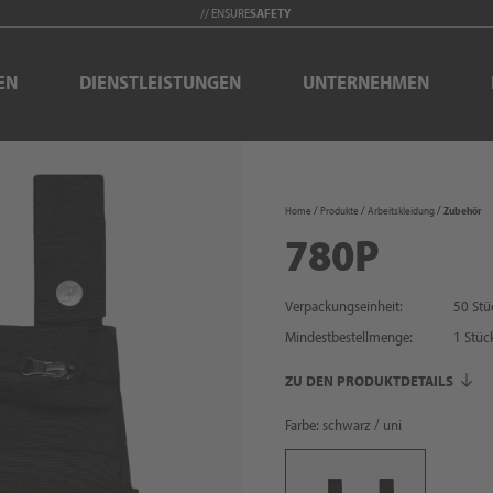
// ENSURE
SAFETY
EN
DIENSTLEISTUNGEN
UNTERNEHMEN
Home
Produkte
Arbeitskleidung
Zubehör
780P
Verpackungseinheit:
50 Stü
Mindestbestellmenge:
1
Stüc
ZU DEN PRODUKTDETAILS
Farbe: schwarz / uni