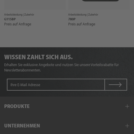
Arbeitskleidung |
Zubehör
Arbeitskleidung |
Zubehör
G115BP
780P
Preis auf Anfrage
Preis auf Anfrage
WISSEN ZAHLT SICH AUS.
Erhalten Sie exklusive Angebote und nutzen Sie unsere Vorteilsrabatte für
Newsletterabonnenten.
PRODUKTE
Arbeitskleidung
UNTERNEHMEN
Schutzkleidung