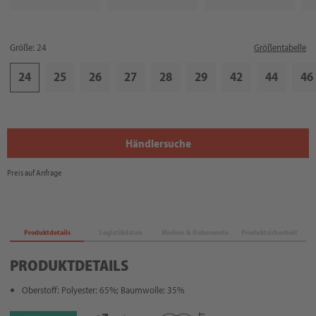
Größe: 24
Größentabelle
24
25
26
27
28
29
42
44
46
Händlersuche
Preis auf Anfrage
Produktdetails
Logistikdaten
Medien & Dokumente
Produktsicherheit
PRODUKTDETAILS
Oberstoff: Polyester: 65%; Baumwolle: 35%