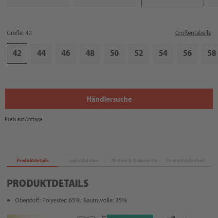
Größe: 42
Größentabelle
42
44
46
48
50
52
54
56
58
Händlersuche
Preis auf Anfrage
Produktdetails
Logistikdaten
Medien & Dokumente
Produktsicherheit
PRODUKTDETAILS
Oberstoff: Polyester: 65%; Baumwolle: 35%