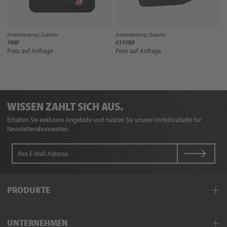
Arbeitskleidung |
Zubehör
Arbeitskleidung |
Zubehör
780P
G115BP
Preis auf Anfrage
Preis auf Anfrage
WISSEN ZAHLT SICH AUS.
Erhalten Sie exklusive Angebote und nutzen Sie unsere Vorteilsrabatte für
Newsletterabonnenten.
PRODUKTE
Arbeitskleidung
UNTERNEHMEN
Schutzkleidung