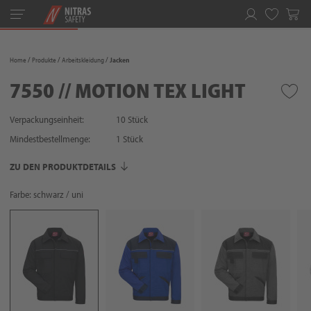
Toggle
navigation
Merkliste
Home
Produkte
Arbeitskleidung
Jacken
7550 // MOTION TEX LIGHT
Verpackungseinheit:
10 Stück
Mindestbestellmenge:
1
Stück
ZU DEN PRODUKTDETAILS
Farbe: schwarz / uni