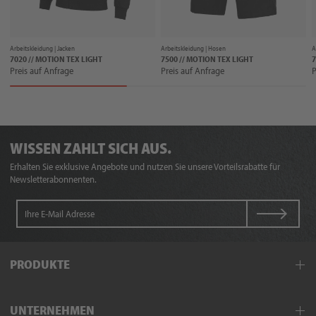
Arbeitskleidung |
Jacken
Arbeitskleidung |
Hosen
A
7020 // MOTION TEX LIGHT
7500 // MOTION TEX LIGHT
7
Preis auf Anfrage
Preis auf Anfrage
P
WISSEN ZAHLT SICH AUS.
Erhalten Sie exklusive Angebote und nutzen Sie unsere Vorteilsrabatte für
Newsletterabonnenten.
PRODUKTE
Arbeitskleidung
UNTERNEHMEN
Schutzkleidung