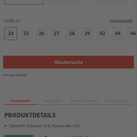
Größe: 24
Größentabelle
24
25
26
27
28
29
42
44
46
Händlersuche
Preis auf Anfrage
Produktdetails
Logistikdaten
Medien & Dokumente
Produktsicherheit
PRODUKTDETAILS
Oberstoff: Polyester: 65%; Baumwolle: 35%