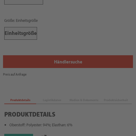
Größe: Einheitsgröße
Einheitsgröße
Händlersuche
Preis auf Anfrage
Produktdetails
Logistikdaten
Medien & Dokumente
Produktsicherheit
PRODUKTDETAILS
Oberstoff: Polyester: 94%; Elasthan: 6%