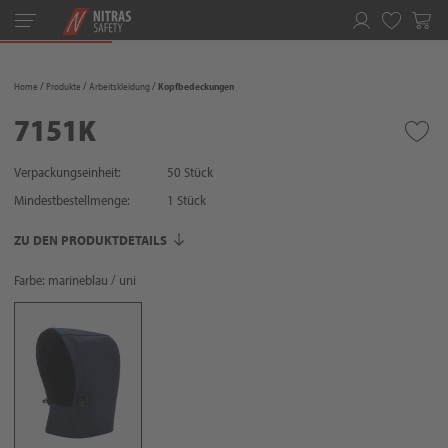
Toggle
navigation
Merkliste
Home
Produkte
Arbeitskleidung
Kopfbedeckungen
7151K
Verpackungseinheit:
50 Stück
Mindestbestellmenge:
1
Stück
ZU DEN PRODUKTDETAILS
Farbe: marineblau / uni