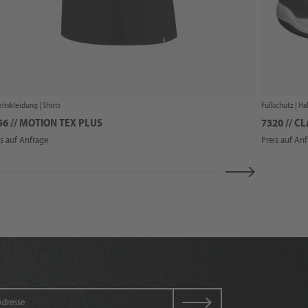
itskleidung |
Shirts
Fußschutz |
Ha
56 // MOTION TEX PLUS
7320 // C
is auf Anfrage
Preis auf An