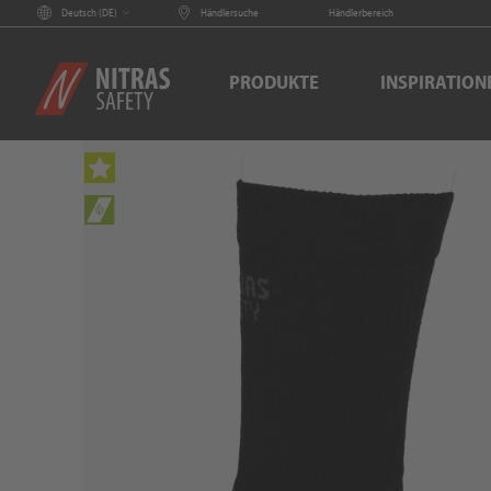
Deutsch (
DE
)
Händlersuche
Händlerbereich
PRODUKTE
INSPIRATION