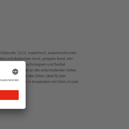
 (Farbcode: 1012), wadenhoch, anatomische Links-
item und elastischem Bund, gerippter Bund, sehr
ngsaktiv, sehr anschmiegsam und flexibel,
er 3D-Polsterungen an den entscheidenden Stellen,
er Ferse sowie an den Zehen, ideal für jede
rtigt, NITRAS NOW, in Kooperation mit GAIA circulair,