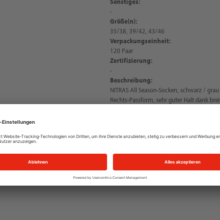
Sonstiges:
-
Größe(n):
35/38, 39/42, 43/46
Verpackungseinheit:
120 Paar
Zertifizierung:
-
Beschreibung:
NITRAS All Season-Socken, schwarz / grau
Rechts-Passform, sehr guter Halt dank bre
angenehmer Tragekomfort, besonders atmu
ausgezeichnetes Tragegefühl dank speziell
robuste und abriebfeste Verstärkungen an d
Jahreszeit, aus recycelten Materialien gefe
Made in Portugal