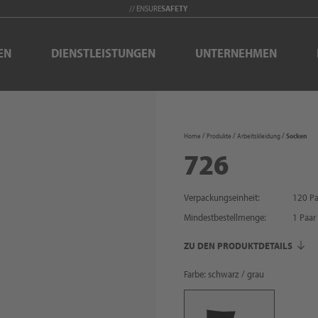
// ENSURE
SAFETY
EN
DIENSTLEISTUNGEN
UNTERNEHMEN
Home
Produkte
Arbeitskleidung
Socken
726
Verpackungseinheit:
120 Pa
Mindestbestellmenge:
1
Paar
ZU DEN PRODUKTDETAILS
Farbe: schwarz / grau