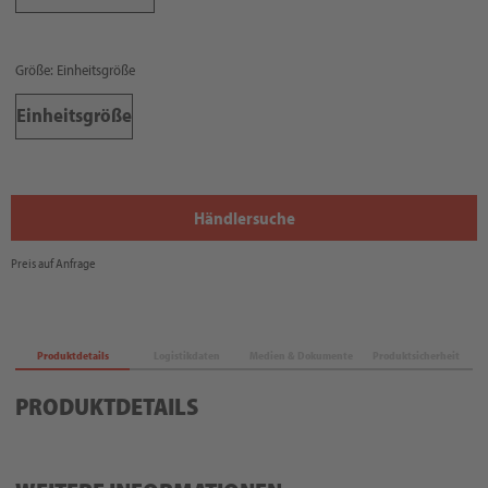
Größe: Einheitsgröße
Einheitsgröße
Händlersuche
Preis auf Anfrage
Produktdetails
Logistikdaten
Medien & Dokumente
Produktsicherheit
PRODUKTDETAILS