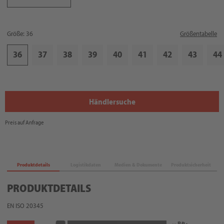
Größe: 36
Größentabelle
36
37
38
39
40
41
42
43
44
Händlersuche
Preis auf Anfrage
Produktdetails
Logistikdaten
Medien & Dokumente
Produktsicherheit
PRODUKTDETAILS
EN ISO 20345