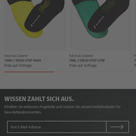
Fußschutz |
Zubehör
Fußschutz |
Zubehör
F
700H // ERGO STEP HIGH
700L // ERGO STEP LOW
7
Preis auf Anfrage
Preis auf Anfrage
P
WISSEN ZAHLT SICH AUS.
Erhalten Sie exklusive Angebote und nutzen Sie unsere Vorteilsrabatte für
Newsletterabonnenten.