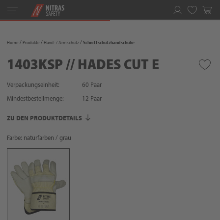
Toggle
navigation
Merkliste
Home
Produkte
Hand- / Armschutz
Schnittschutzhandschuhe
1403KSP // HADES CUT E
Verpackungseinheit:
60 Paar
Mindestbestellmenge:
12
Paar
ZU DEN PRODUKTDETAILS
Farbe: naturfarben / grau