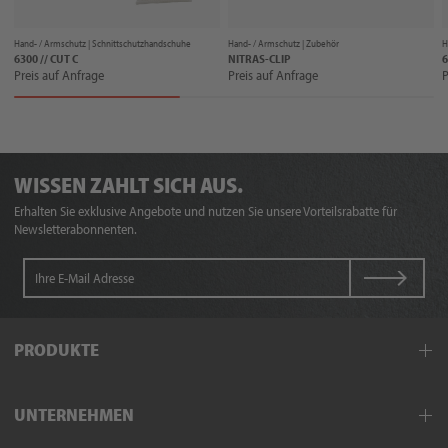
Hand- / Armschutz |
Schnittschutzhandschuhe
Hand- / Armschutz |
Zubehör
H
6300 // CUT C
NITRAS-CLIP
6
Preis auf Anfrage
Preis auf Anfrage
P
WISSEN ZAHLT SICH AUS.
Erhalten Sie exklusive Angebote und nutzen Sie unsere Vorteilsrabatte für
Newsletterabonnenten.
PRODUKTE
Arbeitskleidung
UNTERNEHMEN
Schutzkleidung
Hand- und Armschutz