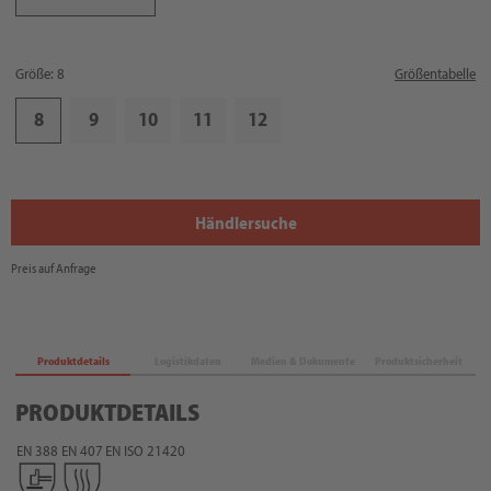
Größe: 8
Größentabelle
8
9
10
11
12
Händlersuche
Preis auf Anfrage
Produktdetails
Logistikdaten
Medien & Dokumente
Produktsicherheit
PRODUKTDETAILS
EN 388
EN 407
EN ISO 21420