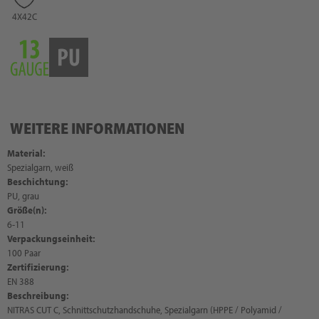
4X42C
WEITERE INFORMATIONEN
Material:
Spezialgarn, weiß
Beschichtung:
PU, grau
Größe(n):
6-11
Verpackungseinheit:
100 Paar
Zertifizierung:
EN 388
Beschreibung:
NITRAS CUT C, Schnittschutzhandschuhe, Spezialgarn (HPPE / Polyamid /