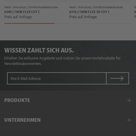
Hand- / Armschutz |
Schnittschutzhandschuhe
Hand- / Armschutz |
Schnittschutzhandschuhe
H
6340 // SKIN FLEX CUT C
6316 // SKIN FLEX 3D CUT C
6
Preis auf Anfrage
Preis auf Anfrage
P
WISSEN ZAHLT SICH AUS.
Erhalten Sie exklusive Angebote und nutzen Sie unsere Vorteilsrabatte für
Newsletterabonnenten.
PRODUKTE
Arbeitskleidung
UNTERNEHMEN
Schutzkleidung
Hand- und Armschutz
Außendienst