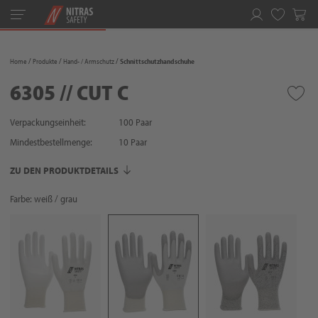
Toggle
navigation
Merkliste
Home
Produkte
Hand- / Armschutz
Schnittschutzhandschuhe
6305 // CUT C
Verpackungseinheit:
100 Paar
Mindestbestellmenge:
10
Paar
ZU DEN PRODUKTDETAILS
Farbe: weiß / grau