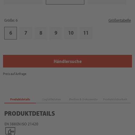
Größe: 6
Größentabelle
6
7
8
9
10
11
Händlersuche
Preis auf Anfrage
Produktdetails
Logistikdaten
Medien & Dokumente
Produktsicherheit
PRODUKTDETAILS
EN 388
EN ISO 21420