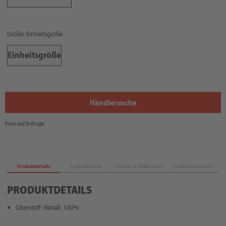
Größe: Einheitsgröße
Einheitsgröße
Händlersuche
Preis auf Anfrage
Produktdetails
Logistikdaten
Medien & Dokumente
Produktsicherheit
PRODUKTDETAILS
Oberstoff: Metall: 100%