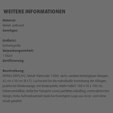
WEITERE INFORMATIONEN
Material:
Metall, anthrazit
Sonstiges:
-
Größe(n):
Einheitsgröße
Verpackungseinheit:
1 Stück
Zertifizierung:
-
Beschreibung:
NITRAS DISPLAY2, Metall (Farbcode: 1500), sechs variabel einhängbare Ablagen,
42 cm x 30 cm (B x T), Lochwand für die individuelle Anordnung der Ablagen,
praktische Kleiderstange, mit Bodenplatte, Maße HxBxT: 180 x 70 x 190 cm,
höhenverstellbar, einfacher Transport sowie perfektes Handling, minimalistisches
Design, hohe Aufmerksamkeit dank hochwertigem Logo aus Acryl, wird ohne
Inhalt geliefert