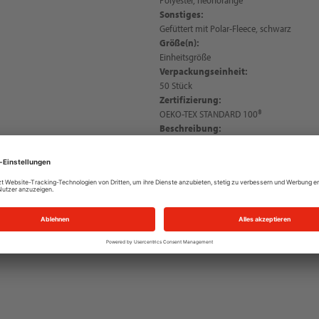
Sonstiges:
Gefüttert mit Polar-Fleece, schwarz
Größe(n):
Einheitsgröße
Verpackungseinheit:
50 Stück
Zertifizierung:
OEKO-TEX STANDARD 100®
Beschreibung:
NITRAS abnehmbare Winterkapuze, neonora
passend zu Artikeln 7140 und 7144, mit Kl
für besseren Halt, Fixierung mit Reißvers
OEKO-TEX STANDARD 100®