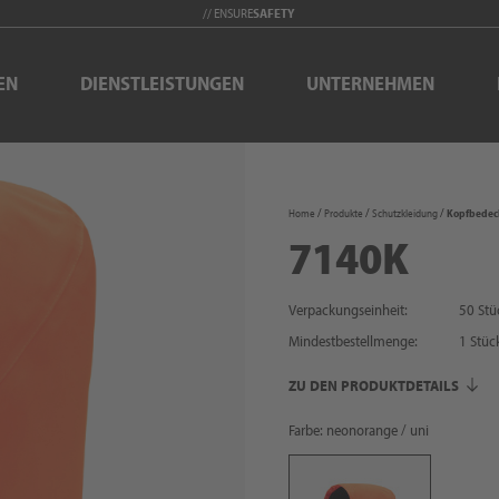
// ENSURE
SAFETY
EN
DIENSTLEISTUNGEN
UNTERNEHMEN
Home
Produkte
Schutzkleidung
Kopfbedec
7140K
Verpackungseinheit:
50 Stü
Mindestbestellmenge:
1
Stüc
ZU DEN PRODUKTDETAILS
Farbe: neonorange / uni