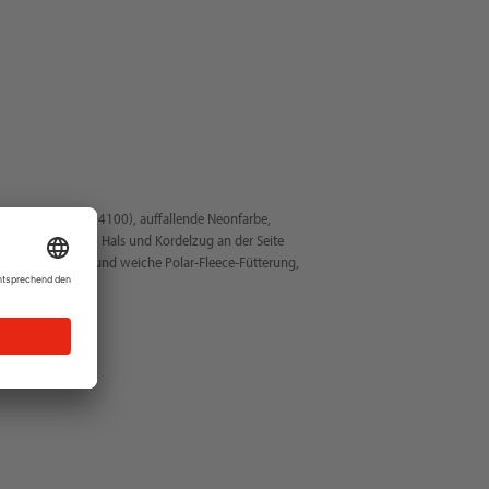
nge (Farbcode: 4100), auffallende Neonfarbe,
ettverschluss am Hals und Kordelzug an der Seite
chluss, wärmende und weiche Polar-Fleece-Fütterung,