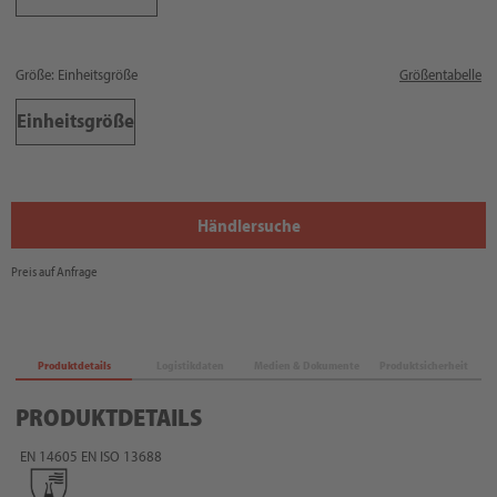
Größe: Einheitsgröße
Größentabelle
Einheitsgröße
Händlersuche
Preis auf Anfrage
Produktdetails
Logistikdaten
Medien & Dokumente
Produktsicherheit
PRODUKTDETAILS
EN 14605
EN ISO 13688