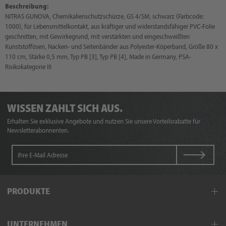
Beschreibung:
NITRAS GUNOVA, Chemikalienschutzschürze, GS 4/SM, schwarz (Farbcode:
1000), für Lebensmittelkontakt, aus kräftiger und widerstandsfähiger PVC-Folie
geschnitten, mit Gewirkegrund, mit verstärkten und eingeschweißten
Kunststoffösen, Nacken- und Seitenbänder aus Polyester-Köperband, Größe 80 x
110 cm, Stärke 0,5 mm, Typ PB [3], Typ PB [4], Made in Germany, PSA-
Risikokategorie III
WISSEN ZAHLT SICH AUS.
Erhalten Sie exklusive Angebote und nutzen Sie unsere Vorteilsrabatte für
Newsletterabonnenten.
PRODUKTE
Arbeitskleidung
UNTERNEHMEN