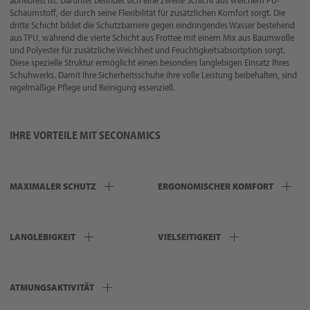
abriebfest ist. Darunter befindet sich eine zweite Schicht aus weichem PU-
Schaumstoff, der durch seine Flexibilität für zusätzlichen Komfort sorgt. Die
dritte Schicht bildet die Schutzbarriere gegen eindringendes Wasser bestehend
aus TPU, während die vierte Schicht aus Frottee mit einem Mix aus Baumwolle
und Polyester für zusätzliche Weichheit und Feuchtigkeitsabsortption sorgt.
Diese spezielle Struktur ermöglicht einen besonders langlebigen Einsatz Ihres
Schuhwerks. Damit Ihre Sicherheitsschuhe ihre volle Leistung beibehalten, sind
regelmäßige Pflege und Reinigung essenziell.
IHRE VORTEILE MIT SECONAMICS
SECONAMICS hält Ihre Füße trocken,
Die Membran passt sich optimal der
selbst unter extremen Bedingungen.
Form Ihrer Füße an und sorgt für eine
MAXIMALER SCHUTZ
ERGONOMISCHER KOMFORT
bequeme Passform.
Dank ihrer Strapazierfähigkeit
SECONAMICS ist die perfekte Wahl für
garantiert SECONAMICS eine lange
Bauwesen, Logistik, Landwirtschaft
LANGLEBIGKEIT
VIELSEITIGKEIT
Haltbarkeit Ihrer Sicherheitsschuhe.
und viele weitere
Anwendungsbereiche.
Die Membran reguliert und absorbiert Feuchtigkeit, wodurch eine hohe
Atmungsaktivität sichergestellt wird.
ATMUNGSAKTIVITÄT