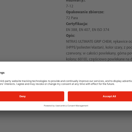
7-12
Opakowanie zbiorcze:
72 Para
Certyfikacja:
EN 388, EN 407, EN ISO 374
Opis:
NITRAS ULTIMATE GRIP CHEM, rękawice odp
(HPPE/poliester/elastan), kolor szary, z p
czerwony, w całości powlekany, górna pow
koloru: 6010), częściowo powlekane na d
dobry chwyt w warunkach suchych i oleis
i wirusami, wyjątkowo antypoślizgowe, d
Control, bardzo wysoka odporność na ści
kompatybilne z ekranami dotykowymi, oc
sekund), najwyższa jakość, kategoria ryzyk