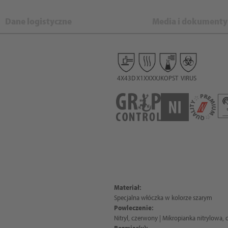
Dane logistyczne
Media i dokumenty
4X43D
X1XXXX
JKOPST
VIRUS
Materiał:
Specjalna włóczka w kolorze szarym
Powleczenie:
Nitryl, czerwony | Mikropianka nitrylowa, 
Rozmiar(y):