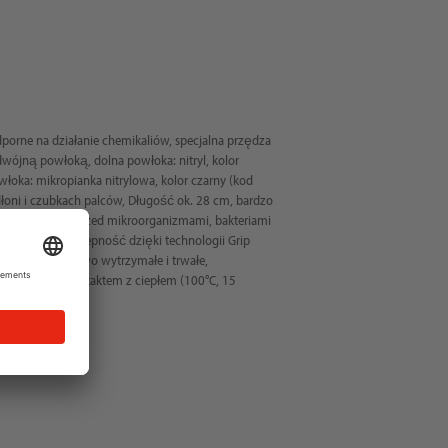
orne na działanie chemikaliów, specjalna przędza
odwójną powłoką, dolna powłoka: nitryl, kolor
łoka: mikropianka nitrylowa, kolor czarny (kod
łoni i czubkach palców, Długość ok. 28 cm, bardzo
tych, ochrona przed mikroorganizmami, bakteriami
oskonała przyczepność dzięki technologii Grip
eranie, wyjątkowo wytrzymałe i trwałe,
hrona przed kontaktem z ciepłem (100°C, 15
a PPE III