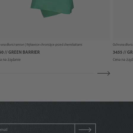
ona dłoni/ramion |
Rękawice chroniące przed chemikaliami
Ochrona dłoni
50 // GREEN BARRIER
3455 // G
a na żądanie
Cena na żąd