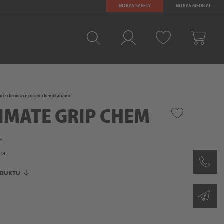
NITRAS SAFETY
NITRAS MEDICAL
Ulubione
Zaloguj sie
Kosz
ce chroniące przed chemikaliami
TIMATE GRIP CHEM
a
ra
ODUKTU