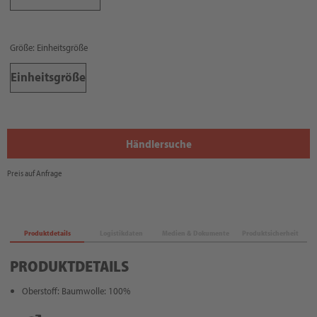
Größe: Einheitsgröße
Einheitsgröße
Händlersuche
Preis auf Anfrage
Produktdetails
Logistikdaten
Medien & Dokumente
Produktsicherheit
PRODUKTDETAILS
Oberstoff: Baumwolle: 100%