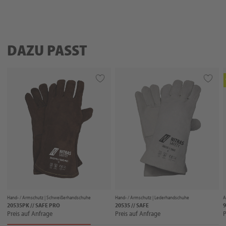
DAZU PASST
Hand- / Armschutz |
Schweißerhandschuhe
Hand- / Armschutz |
Lederhandschuhe
A
20535PK // SAFE PRO
20535 // SAFE
9
Preis auf Anfrage
Preis auf Anfrage
P