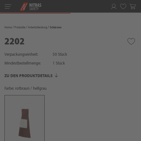
Toggle
navigation
Merkliste
Home
Produkte
Arbeitskleidung
Schürzen
2202
Verpackungseinheit:
50 Stück
Mindestbestellmenge:
1
Stück
ZU DEN PRODUKTDETAILS
Farbe: rotbraun / hellgrau