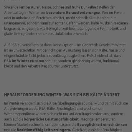
Sinkende Temperaturen, Nässe, Schnee und frühe Dunkelheit stellen den
Arbeitsalltag im Winter vor
besondere Herausforderungen
. Wer im Freien
oder in unbeheizten Bereichen arbeitet, merkt schnell: Kälte ist nicht nur
unangenehm, sondern kann zur echten Gefahr werden. Kalte Muskeln reagieren
langsamer, eingeschränkte Beweglichkeit beeinträchtigen die Feinmotorik und
glatte Untergründe erhöhen das Unfallrisiko erheblich.
Auf PSA zu verzichten ist dabei keine Option – im Gegenteil: Gerade im Winter
ist sie unverzichtbar. Mit der richtigen Ausrüstung lassen sich Kälte, Nässe und
eingeschränkte Sicht jedoch zuverlässig ausgleichen. Entscheidend ist, dass
PSA im Winter
nicht nur schützt, sondern gleichzeitig wärmt, funktional
bleibt und den Arbeitsalltag spürbar unterstützt.
HERAUSFORDERUNG WINTER: WAS SICH BEI KÄLTE ÄNDERT
Im Winter verändern sich die Arbeitsbedingungen spürbar – und damit auch die
Anforderungen an die PSA. Kälte, Feuchtigkeit und wechselnde
Witterungseinflüsse wirken sich nicht nur auf den Tragekomfort aus, sondern
auch auf die
körperliche Leistungsfähigkeit
. Niedrige Temperaturen
können Muskeln schneller ermüden lassen, die
Beweglichkeit einschränken
und die
Reaktionsfähigkeit verringern.
Gleichzeitig erhöht Feuchtigkeit