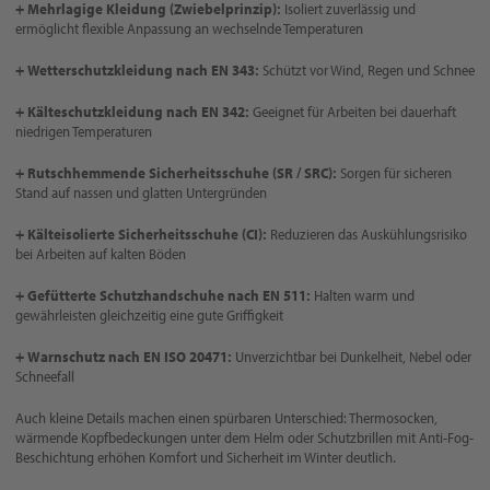
+ Mehrlagige Kleidung (Zwiebelprinzip):
Isoliert zuverlässig und
ermöglicht flexible Anpassung an wechselnde Temperaturen
+ Wetterschutzkleidung nach EN 343:
Schützt vor Wind, Regen und Schnee
+ Kälteschutzkleidung nach EN 342:
Geeignet für Arbeiten bei dauerhaft
niedrigen Temperaturen
+ Rutschhemmende Sicherheitsschuhe (SR / SRC):
Sorgen für sicheren
Stand auf nassen und glatten Untergründen
+ Kälteisolierte Sicherheitsschuhe (CI):
Reduzieren das Auskühlungsrisiko
bei Arbeiten auf kalten Böden
+ Gefütterte Schutzhandschuhe nach EN 511:
Halten warm und
gewährleisten gleichzeitig eine gute Griffigkeit
+ Warnschutz nach EN ISO 20471:
Unverzichtbar bei Dunkelheit, Nebel oder
Schneefall
Auch kleine Details machen einen spürbaren Unterschied: Thermosocken,
wärmende Kopfbedeckungen unter dem Helm oder Schutzbrillen mit Anti-Fog-
Beschichtung erhöhen Komfort und Sicherheit im Winter deutlich.